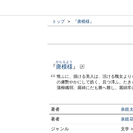
トップ
>
『唐模様』
からもよう
『
唐模様
』
惟ふに、描ける美人は、活ける醜女より
の膚艷やかにして皓く、且つ澤ふ。たき
蒲柳纖弱、羅綺にだも勝へ難し。麗娟常
著者
泉鏡
著者
泉鏡
ジャンル
文学 