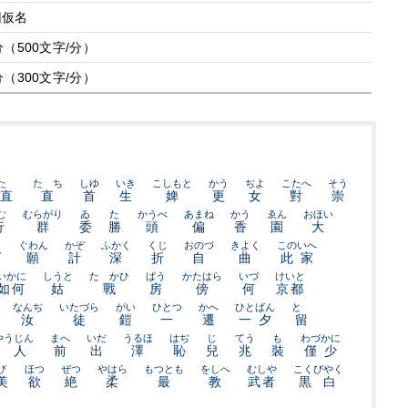
旧仮名
分（500文字/分）
分（300文字/分）
たゞ
たゞち
しゆ
いき
こしもと
かう
ぢよ
こたへ
そう
直
直
首
生
婢
更
女
對
崇
む
むらがり
ゐ
た
かうべ
あまね
かう
ゑん
おほい
行
群
委
勝
頭
偏
香
園
大
ぐわん
かぞ
ふかく
くじ
おのづ
きよく
このいへ
可
願
計
深
折
自
曲
此家
いかに
しうと
たゝかひ
ばう
かたはら
いづ
けいと
如何
姑
戰
房
傍
何
京都
なんぢ
いたづら
がい
ひとつ
かへ
ひとばん
とゞ
汝
徒
鎧
一
遷
一夕
留
やうじん
まへ
いだ
うるほ
はぢ
じ
てう
も
わづかに
常人
前
出
澤
恥
兒
兆
裝
僅少
び
ほつ
ぜつ
やはら
もつとも
をしへ
むしや
こくびやく
美
欲
絶
柔
最
教
武者
黒白