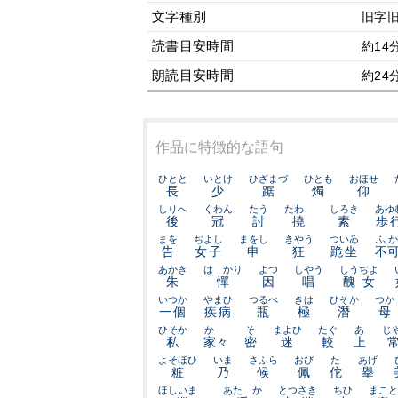
文字種別
旧字
読書目安時間
約14
朗読目安時間
約24
作品に特徴的な語句
ひとと
いとけ
ひざまづ
ひとも
おほせ
長
少
踞
燭
仰
しりへ
くわん
たう
たわゝ
しろき
あゆ
後
冠
討
撓
素
歩
まを
ぢよし
まをし
きやう
ついゐ
ふか
告
女子
申
狂
跪坐
不
あかき
はゞかり
よつ
しやう
しうぢよ
朱
憚
因
唱
醜女
いつか
やまひ
つるべ
きは
ひそか
つか
一個
疾病
瓶
極
潛
母
ひそか
かゝ
そ
まよひ
たぐ
あ
じ
私
家々
密
迷
較
上
よそほひ
いま
さふら
おび
た
あげ
粧
乃
候
佩
佗
擧
ほしいまゝ
あたゝか
とつさき
ちひ
まこと