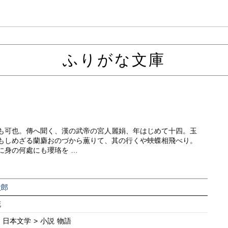
ふりがな文庫
も可也。傳へ聞く、漢の武帝の宮人麗娟、年はじめて十四。玉
もしめざる蘭麝おのづから薫りて、其の行くや蛺蝶相飛べり。
に身の何處にも瓔珞を …
太郎
花
> 日本文学 > 小説 物語