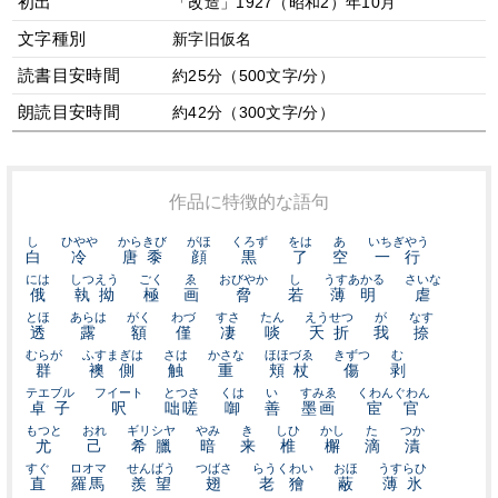
初出
「改造」1927（昭和2）年10月
文字種別
新字旧仮名
読書目安時間
約25分（500文字/分）
朗読目安時間
約42分（300文字/分）
作品に特徴的な語句
し
ひやや
からきび
がほ
くろず
をは
あ
いちぎやう
白
冷
唐黍
顔
黒
了
空
一行
には
しつえう
ごく
ゑ
おびやか
し
うすあかる
さいな
俄
執拗
極
画
脅
若
薄明
虐
とほ
あらは
がく
わづ
すさ
たん
えうせつ
が
なす
透
露
額
僅
凄
啖
夭折
我
捺
むらが
ふすまぎは
さは
かさな
ほほづゑ
きずつ
む
群
襖側
触
重
頬杖
傷
剥
テエブル
フイート
とつさ
くは
い
すみゑ
くわんぐわん
卓子
呎
咄嗟
啣
善
墨画
宦官
もつと
おれ
ギリシヤ
やみ
き
しひ
かし
た
つか
尤
己
希臘
暗
来
椎
檞
滴
漬
すぐ
ロオマ
せんばう
つばさ
らうくわい
おほ
うすらひ
直
羅馬
羨望
翅
老獪
蔽
薄氷