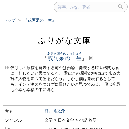
トップ
>
『或阿呆の一生』
ふりがな文庫
あるあほうのいっしょう
『
或阿呆の一生
』
僕はこの原稿を発表する可否は勿論、発表する時や機関も君
に一任したいと思つてゐる。 君はこの原稿の中に出て来る大
抵の人物を知つてゐるだらう。しかし僕は発表するとして
も、インデキスをつけずに貰ひたいと思つてゐる。 僕は今最
も不幸な幸福の中に暮ら …
著者
芥川竜之介
ジャンル
文学 > 日本文学 > 小説 物語