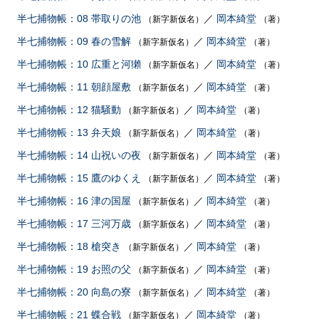
半七捕物帳：08 帯取りの池
／
岡本綺堂
（新字新仮名）
（著）
半七捕物帳：09 春の雪解
／
岡本綺堂
（新字新仮名）
（著）
半七捕物帳：10 広重と河獺
／
岡本綺堂
（新字新仮名）
（著）
半七捕物帳：11 朝顔屋敷
／
岡本綺堂
（新字新仮名）
（著）
半七捕物帳：12 猫騒動
／
岡本綺堂
（新字新仮名）
（著）
半七捕物帳：13 弁天娘
／
岡本綺堂
（新字新仮名）
（著）
半七捕物帳：14 山祝いの夜
／
岡本綺堂
（新字新仮名）
（著）
半七捕物帳：15 鷹のゆくえ
／
岡本綺堂
（新字新仮名）
（著）
半七捕物帳：16 津の国屋
／
岡本綺堂
（新字新仮名）
（著）
半七捕物帳：17 三河万歳
／
岡本綺堂
（新字新仮名）
（著）
半七捕物帳：18 槍突き
／
岡本綺堂
（新字新仮名）
（著）
半七捕物帳：19 お照の父
／
岡本綺堂
（新字新仮名）
（著）
半七捕物帳：20 向島の寮
／
岡本綺堂
（新字新仮名）
（著）
半七捕物帳：21 蝶合戦
／
岡本綺堂
（新字新仮名）
（著）