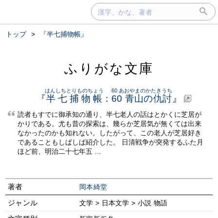
トップ
>
『半七捕物帳』
ふりがな文庫
はんしちとりものちょう
60 あおやまのかたきうち
『
半七捕物帳
：
60 青山の仇討
』
読者もすでに御承知の通り、半七老人の話はとかくに芝居が
かりである。尤も昔の探索は、幾らか芝居気が無くては出来
なかったのかも知れない。したがって、この老人が芝居好き
であることもしばしば紹介した。 日清戦争が突発するふた月
ほど前、明治二十七年五 …
著者
岡本綺堂
ジャンル
文学 > 日本文学 > 小説 物語