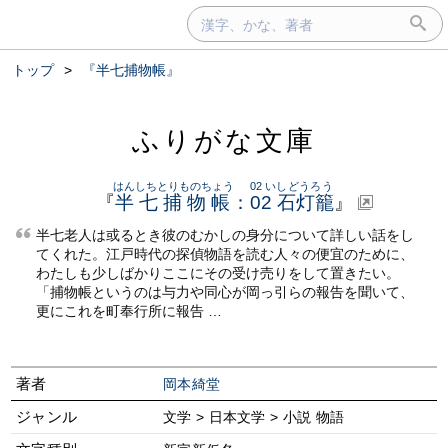
トップ
>
『半七捕物帳』
ふりがな文庫
はんしちとりものちょう
02 いしどうろう
『
半七捕物帳
：
02 石灯籠
』
半七老人は或るとき彼のむかしの身分について詳しい話をし
てくれた。江戸時代の探偵物語を読む人々の便宜のために、
わたしも少しばかりここにその受け売りをして置きたい。
「捕物帳というのは与力や同心が岡っ引らの報告を聞いて、
更にこれを町奉行所に報告 …
著者
岡本綺堂
ジャンル
文学 > 日本文学 > 小説 物語