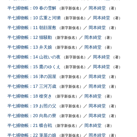
半七捕物帳：09 春の雪解
／
岡本綺堂
（新字新仮名）
（著）
半七捕物帳：10 広重と河獺
／
岡本綺堂
（新字新仮名）
（著）
半七捕物帳：11 朝顔屋敷
／
岡本綺堂
（新字新仮名）
（著）
半七捕物帳：12 猫騒動
／
岡本綺堂
（新字新仮名）
（著）
半七捕物帳：13 弁天娘
／
岡本綺堂
（新字新仮名）
（著）
半七捕物帳：14 山祝いの夜
／
岡本綺堂
（新字新仮名）
（著）
半七捕物帳：15 鷹のゆくえ
／
岡本綺堂
（新字新仮名）
（著）
半七捕物帳：16 津の国屋
／
岡本綺堂
（新字新仮名）
（著）
半七捕物帳：17 三河万歳
／
岡本綺堂
（新字新仮名）
（著）
半七捕物帳：18 槍突き
／
岡本綺堂
（新字新仮名）
（著）
半七捕物帳：19 お照の父
／
岡本綺堂
（新字新仮名）
（著）
半七捕物帳：20 向島の寮
／
岡本綺堂
（新字新仮名）
（著）
半七捕物帳：21 蝶合戦
／
岡本綺堂
（新字新仮名）
（著）
半七捕物帳：22 筆屋の娘
／
岡本綺堂
（新字新仮名）
（著）