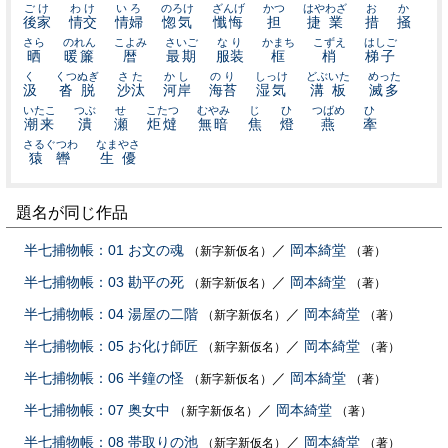
ごけ
わけ
いろ
のろけ
ざんげ
かつ
はやわざ
お
か
後家
情交
情婦
惚気
懺悔
担
捷業
措
掻
さら
のれん
こよみ
さいご
なり
かまち
こずえ
はしご
晒
暖簾
暦
最期
服装
框
梢
梯子
く
くつぬぎ
さた
かし
のり
しっけ
どぶいた
めった
汲
沓脱
沙汰
河岸
海苔
湿気
溝板
滅多
いたこ
つぶ
せ
こたつ
むやみ
じ
ひ
つばめ
ひ
潮来
潰
瀬
炬燵
無暗
焦
燈
燕
牽
さるぐつわ
なまやさ
猿轡
生優
題名が同じ作品
半七捕物帳：01 お文の魂
／
岡本綺堂
（新字新仮名）
（著）
半七捕物帳：03 勘平の死
／
岡本綺堂
（新字新仮名）
（著）
半七捕物帳：04 湯屋の二階
／
岡本綺堂
（新字新仮名）
（著）
半七捕物帳：05 お化け師匠
／
岡本綺堂
（新字新仮名）
（著）
半七捕物帳：06 半鐘の怪
／
岡本綺堂
（新字新仮名）
（著）
半七捕物帳：07 奥女中
／
岡本綺堂
（新字新仮名）
（著）
半七捕物帳：08 帯取りの池
／
岡本綺堂
（新字新仮名）
（著）