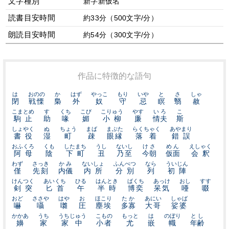
文字種別
新字新仮名
読書目安時間
約33分（500文字/分）
朗読目安時間
約54分（300文字/分）
作品に特徴的な語句
は
おのの
か
はず
やっこ
もり
いや
と
さ
しゃ
閉
戦慄
梟
外
奴
守
忌
瞑
翳
赦
こまとめ
す
くち
こび
こりゅう
やす
いろ
こ
駒止
助
喙
媚
小柳
廉
情夫
斯
しょやく
ぬ
ちょう
まば
まぶた
らくちゃく
あやまり
書役
湿
町
疎
眼縁
落着
錯誤
おふくろ
くも
したまち
うし
ないし
けさ
めん
えしゃく
阿母
陰
下町
丑
乃至
今朝
仮面
会釈
わず
さっき
かみ
ないしょ
ふんべつ
なら
ういじん
僅
先刻
内儀
内所
分別
列
初陣
けんつく
あいくち
ひる
はんとき
ばくち
あっけ
おし
すす
剣突
匕首
午
半時
博奕
呆気
唖
啜
おど
ささや
はや
お
ほこり
たか
あにい
しゃば
嚇
囁
囃
圧
塵埃
多寡
大哥
娑婆
かかあ
うち
うちじゅう
こもの
もっと
は
のぼり
とし
嬶
家
家中
小者
尤
嵌
幟
年齢