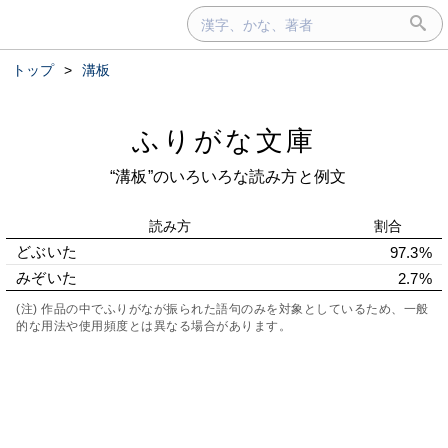
トップ
>
溝板
ふりがな文庫
“溝板”のいろいろな読み方と例文
読み方
割合
どぶいた
97.3%
みぞいた
2.7%
(注) 作品の中でふりがなが振られた語句のみを対象としているため、一般
的な用法や使用頻度とは異なる場合があります。