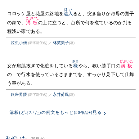
はい
コロッケ屋と花屋の路地を
這入
ると、突き当りが叔母の寛子
どぶいた
の家で、
溝板
の上に立つと、台所で何を煮ているのか判る
程浅い家である。
泣虫小僧
林芙美子
(新字新仮名)
／
(著)
さま
どぶいた
女が肩肌抜ぎで化粧をしている
様
やら、狭い勝手口の
溝板
の上で行水を使っているさままでを、すっかり見下して仕舞
う事がある。
銀座界隈
永井荷風
(新字新仮名)
／
(著)
溝板(どぶいた)の例文をもっと
見る
(50作品+)
みぞいた