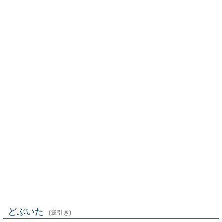
どぶいた
(逆引き)