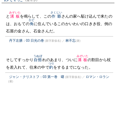
(逆引き)
みぞいた
さくじい
と
溝板
を鳴らして、この
作爺
さんの家へ駈け込んで来たの
かど
は、おもての
角
に住んでいるこのかいわいの口きき役、例の
石屋の金さん、石金さんだ。
丹下左膳：03 日光の巻
林不忘
(新字新仮名)
／
(著)
うぬぼ
みぞいた
そしてすっかり
自惚
れのあまり、ついに
溝板
の割目から杖
つり
を差入れて、往来の中で
釣
をするまでになった。
ジャン・クリストフ：03 第一巻 曙
ロマン・ロラン
(新字新仮名)
／
(著)