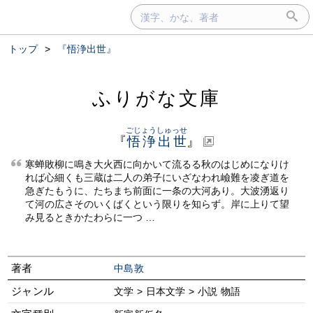
トップ
>
『悟浄出世』
ふりがな文庫
ごじょうしゅっせ
『
悟浄出世
』
寒蝉敗柳に鳴き大火西に向かいて流るる秋のはじめになりけ
れば心細くも三蔵は二人の弟子にいざなわれ嶮難を凌ぎ道を
急ぎたもうに、たちまち前面に一条の大河あり。大波湧返り
て河の広さそのいくばくという限りを知らず。岸に上りて望
み見るときかたわらに一つ …
著者
中島敦
ジャンル
文学 > 日本文学 > 小説 物語