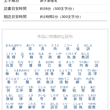
文字種別
新字新仮名
読書目安時間
約38分（500文字/分）
朗読目安時間
約1時間2分（300文字/分）
作品に特徴的な語句
おもんばかり
あいつ
かしら
とうと
こうべ
と
おしえ
慮
渠
首
尚
頭
徒
訓
こくとう
お
きわ
なま
か
いや
いろくず
おしえ
黒瞳
下
極
生
画
癒
魚族
教訓
ところ
むな
すぐ
き
おのれ
さ
きょう
つりあい
つつ
位置
空
優
帰
己
覚
境
均衡
謹
た
うまれかわり
とつ
うずまき
じょうごう
そそ
でいねい
喰
転生
咄
渦巻
浄業
注
泥濘
どくじゅう
ふくべ
がら
すくい
ゆれうご
まばた
わざわ
毒汁
瓢
柄
救済
揺動
瞬
禍
はい
たちど
うれ
ぐしゃ
かげ
ひるが
ふ
きよ
あた
拝
立停
憂
愚者
翳
翻
耽
聖
能
しるし
はじ
くさ
さいな
しりぞ
じゅ
ばけもの
しかけ
徴候
弾
臭
苛
屏
寿
妖怪
装置
たいか
わか
こたえ
そと
おしえ
いい
こしゅう
つかれ
大家
解
解答
外
訓言
謂
固執
困憊