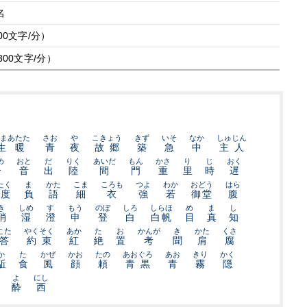
名
00文字/分）
300文字/分）
まあたた
さお
や
こきょう
きず
いそ
なか
しゅじん
生暖
青
夜
故郷
築
急
中
主人
め
おと
だ
りく
あいだ
もん
かさ
り
じ
おく
冷
音
出
陸
間
門
重
里
時
遅
たく
ま
かた
こま
ころも
つよ
わか
おどう
はら
度
負
語
細
衣
強
若
御堂
腹
き
しめ
す
もう
のぼ
しろ
しらほ
め
ま
し
消
湿
澄
申
登
白
白帆
目
真
知
こた
やくそく
あか
た
お
かんが
き
かた
くさ
答
約束
紅
絶
置
考
聞
肩
腐
か
た
かぜ
かお
たの
あおぐろ
あお
きり
かく
駈
食
風
顔
頼
青黒
青
霧
隠
よ
にし
酔
西