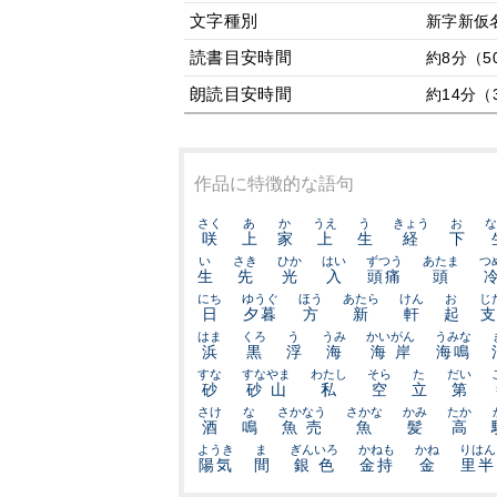
文字種別
新字新仮
読書目安時間
約8分（5
朗読目安時間
約14分（
作品に特徴的な語句
さく
あ
か
うえ
う
きょう
お
な
咲
上
家
上
生
経
下
い
さき
ひか
はい
ずつう
あたま
つ
生
先
光
入
頭痛
頭
にち
ゆうぐ
ほう
あたら
けん
お
じ
日
夕暮
方
新
軒
起
支
はま
くろ
う
うみ
かいがん
うみな
浜
黒
浮
海
海岸
海鳴
すな
すなやま
わたし
そら
た
だい
砂
砂山
私
空
立
第
さけ
な
さかなう
さかな
かみ
たか
酒
鳴
魚売
魚
髪
高
ようき
ま
ぎんいろ
かねも
かね
りはん
陽気
間
銀色
金持
金
里半