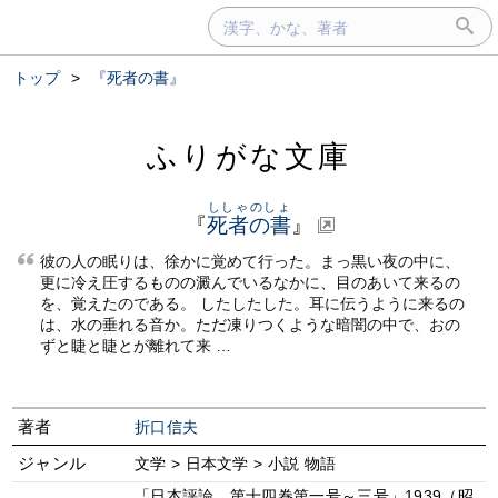
トップ
>
『死者の書』
ふりがな文庫
ししゃのしょ
『
死者の書
』
彼の人の眠りは、徐かに覚めて行った。まっ黒い夜の中に、
更に冷え圧するものの澱んでいるなかに、目のあいて来るの
を、覚えたのである。 したしたした。耳に伝うように来るの
は、水の垂れる音か。ただ凍りつくような暗闇の中で、おの
ずと睫と睫とが離れて来 …
著者
折口信夫
ジャンル
文学 > 日本文学 > 小説 物語
「日本評論 第十四巻第一号～三号」1939（昭