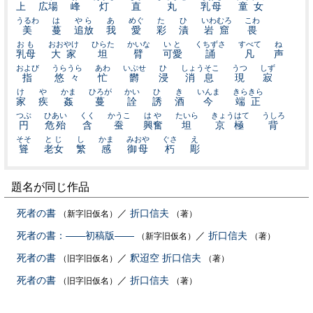
上
広場
峰
灯
直
丸
乳母
童女
うるわ
は
やら
あ
めぐ
た
ひ
いわむろ
こわ
美
蔓
追放
我
愛
彩
漬
岩窟
畏
おも
おおやけ
ひらた
かいな
いと
くちずさ
すべて
ね
乳母
大家
坦
臂
可愛
誦
凡
声
および
うらうら
あわ
いぶせ
ひ
しょうそこ
うつ
しず
指
悠々
忙
欝
浸
消息
現
寂
け
や
かま
ひろが
かい
ひ
き
いんま
きらきら
家
疾
姦
蔓
詮
誘
酒
今
端正
つぶ
ひあい
くく
かうこ
はや
たいら
きょうはて
うしろ
円
危殆
含
蚕
興奮
坦
京極
背
そそ
とじ
し
かま
みおや
ぐさ
え
聳
老女
繁
感
御母
朽
彫
題名が同じ作品
死者の書
／
折口信夫
（新字旧仮名）
（著）
死者の書：――初稿版――
／
折口信夫
（新字旧仮名）
（著）
死者の書
／
釈迢空
折口信夫
（旧字旧仮名）
（著）
死者の書
／
折口信夫
（旧字旧仮名）
（著）