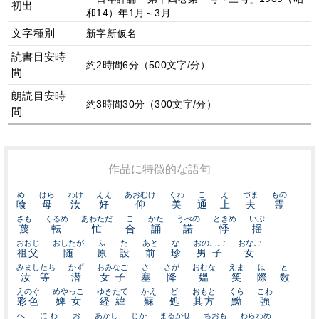
初出
和14）年1月～3月
文字種別
新字新仮名
読書目安時
約2時間6分（500文字/分）
間
朗読目安時
約3時間30分（300文字/分）
間
作品に特徴的な語句
め
はら
わけ
ええ
あおむけ
くわ
こ
え
づま
もの
喰
母
汝
好
仰
美
通
上
夫
霊
さも
くるめ
あわただ
こ
かた
うべの
ときめ
いぶ
蔑
転
忙
合
誦
諾
悸
揺
おおじ
おしたが
ふ
た
あと
な
おのこご
おなご
祖父
随
原
設
前
珍
男子
女
みましたち
かず
おみなご
さ
さが
おむな
えま
は
と
汝等
潜
女子
塞
降
媼
笑
際
数
えのぐ
めやっこ
ゆきたて
かえ
ど
おもと
くら
こわ
彩色
婢女
経緯
蘇
処
其方
黝
強
へ
にわ
お
あかし
じか
まるがせ
ちおも
わらわめ