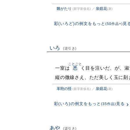
雛がたり
泉鏡花
(新字新仮名)
／
(著)
彩(いろど)の例文をもっと
見
(50作品+)
いろ
(逆引き)
ことごと
一室は
悉
く目を注いだ、が、淑
縦の微線さえ、ただ美しく玉に刻
革鞄の怪
泉鏡花
(新字新仮名)
／
(著)
彩(いろ)の例文をもっと
見る
(35作品)
あや
(逆引き)