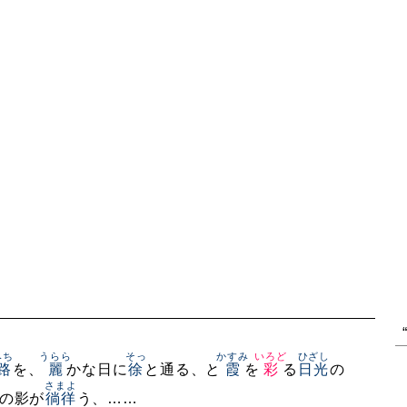
みち
うらら
そっ
かすみ
いろど
ひざし
路
を、
麗
かな日に
徐
と通る、と
霞
を
彩
る
日光
の
さまよ
の影が
徜徉
う、……