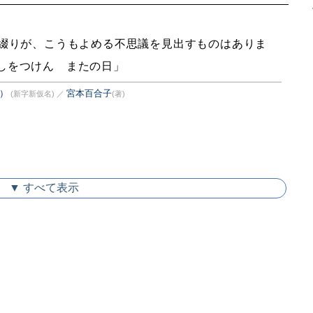
綴りが、こうもよめる不思議を見出すものはありま
しをつけん またの日」
）
宮本百合子
(新字新仮名)
／
(著)
▼ すべて表示