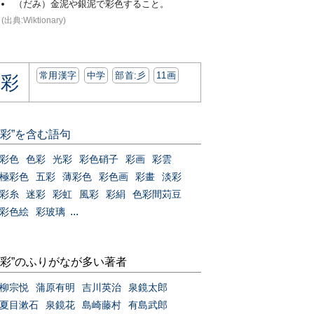
（だみ）金泥や銀泥で彩色すること。
(出典:Wiktionary)
常用漢字
中学
部首:⼺
11画
彩
“彩”を含む語句
彩色
色彩
光彩
彩色硝子
彩画
彩雲
極彩色
五彩
薄彩色
彩色画
彩畫
淡彩
彩糸
迷彩
彩虹
風彩
彩絹
色彩間苅豆
...
彩色絵
彩玻璃
“彩”のふりがなが多い著者
柳宗悦
蒲原有明
吉川英治
泉鏡太郎
夏目漱石
泉鏡花
島崎藤村
有島武郎