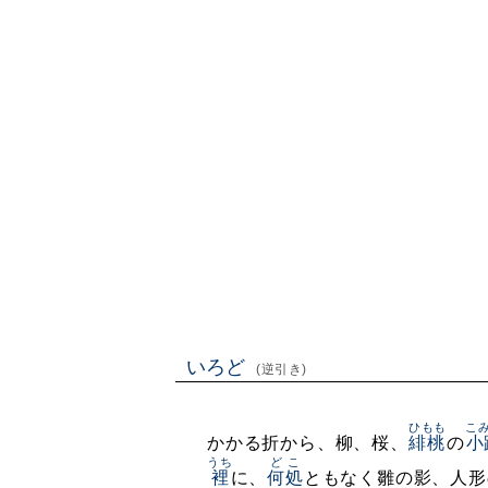
いろど
(逆引き)
ひもも
こ
かかる折から、柳、桜、
緋桃
の
小
うち
どこ
裡
に、
何処
ともなく雛の影、人形