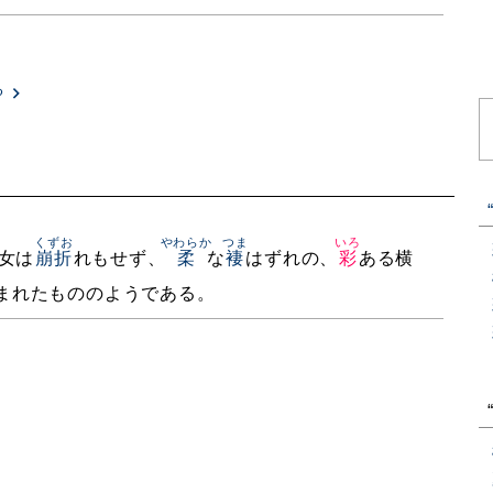
る
くずお
やわらか
つま
いろ
女は
崩折
れもせず、
柔
な
褄
はずれの、
彩
ある横
まれたもののようである。