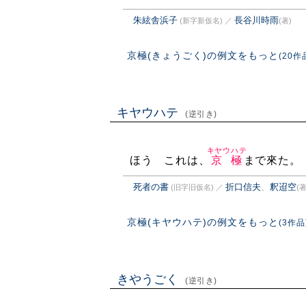
朱絃舎浜子
長谷川時雨
(新字新仮名)
／
(著)
京極(きょうごく)の例文をもっと
(20作
キヤウハテ
(逆引き)
キヤウハテ
ほう これは、
京極
まで來た。
死者の書
折口信夫
、
釈迢空
(旧字旧仮名)
／
(著
京極(キヤウハテ)の例文をもっと
(3作品
きやうごく
(逆引き)