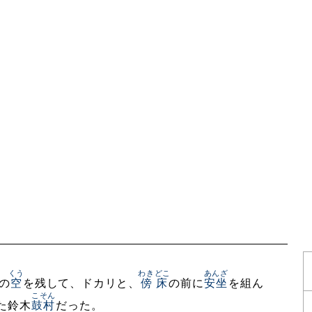
くう
わきどこ
あんざ
の
空
を残して、ドカリと、
傍床
の前に
安坐
を組ん
こそん
た鈴木
鼓村
だった。