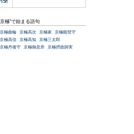
“京極”で始まる語句
京極曲輪
京極高次
京極家
京極能登守
京極高信
京極高知
京極三太郎
京極丹後守
京極御息所
京極摂政師実