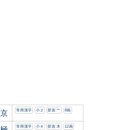
常用漢字
小２
部首:⼇
8画
京
常用漢字
小４
部首:⽊
12画
極