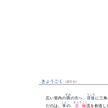
きょうごく
(逆引き)
すみ
うしろ
広い室内の
隅
の方へ、
背後
に三角
こと
きょうごく
だのは、
箏
の、
京極
流を創造し