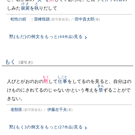
けさ
と
しみた
袈裟
を
執
りだして
蛇性の婬 ：雷峰怪蹟
田中貢太郎
(新字新仮名)
／
(著)
黙(もだ)の例文をもっと
見る
(44作品)
もく
(逆引き)
もく
しごと
人びとがおのおの
黙
して
仕事
をしてるのを見ると、自分はの
きん
けものにされてるのじゃないかという考えを
禁
ずることがで
きない。
老獣医
伊藤左千夫
(新字新仮名)
／
(著)
黙(もく)の例文をもっと
見る
(27作品)