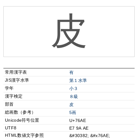
皮
常用漢字表
有
JIS漢字水準
第１水準
学年
小３
漢字検定
８級
部首
⽪
総画数（参考）
5画
Unicode符号位置
U+76AE
UTF8
E7 9A AE
HTML数値文字参照
&#30382; &#x76AE;