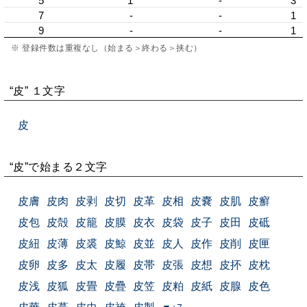
5
1
-
3
7
-
-
1
9
-
-
1
※ 登録件数は重複なし（始まる＞終わる＞挟む）
“皮” １文字
皮
“皮”で始まる２文字
皮膚
皮肉
皮剥
皮切
皮革
皮相
皮嚢
皮肌
皮癬
皮包
皮殻
皮籠
皮膜
皮衣
皮袋
皮子
皮田
皮砥
皮紐
皮薄
皮裘
皮鯨
皮並
皮人
皮作
皮削
皮匣
皮卵
皮多
皮太
皮履
皮帯
皮張
皮想
皮抔
皮枕
皮浅
皮狐
皮畳
皮疊
皮笠
皮粕
皮紙
皮腺
皮色