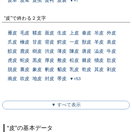
皮華
皮葺
皮虫
皮袴
皮製
▼+7
“皮”で終わる２文字
雁皮
毛皮
鞣皮
面皮
生皮
上皮
秦皮
吊皮
外皮
爪皮
檜皮
甘皮
背皮
鰐皮
一皮
獣皮
羊皮
表皮
鮫皮
鹿皮
樹皮
渋皮
薄皮
陳皮
唐皮
澁皮
牛皮
虎皮
蛇皮
黒皮
厚皮
敷皮
松皮
棘皮
犢皮
肚皮
脱皮
裏皮
象皮
豹皮
貂皮
乳皮
乾皮
其皮
剥皮
南皮
吹皮
地皮
封皮
帯皮
▼+53
▼ すべて表示
“皮”の基本データ