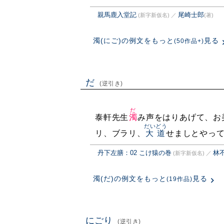
親馬鹿入堂記
尾崎士郎
(新字新仮名)
／
(著)
濁(にご)の例文をもっと
見る
(50作品+)
だ
(逆引き)
だ
泰軒先生
濁
み声をはりあげて、お
だいどう
リ、ブラリ、
大道
せましとやっ
丹下左膳：02 こけ猿の巻
林
(新字新仮名)
／
濁(だ)の例文をもっと
見る
(19作品)
にごり
(逆引き)