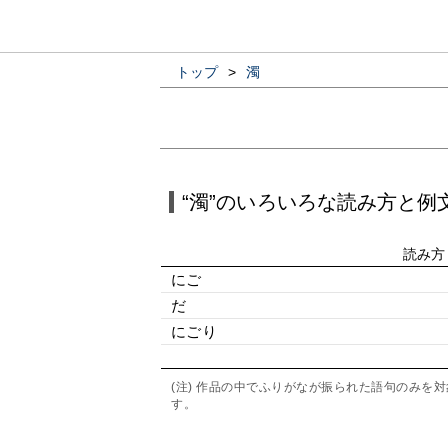
トップ
>
濁
“濁”のいろいろな読み方と例
読み方
にご
だ
にごり
(注) 作品の中でふりがなが振られた語句のみ
す。