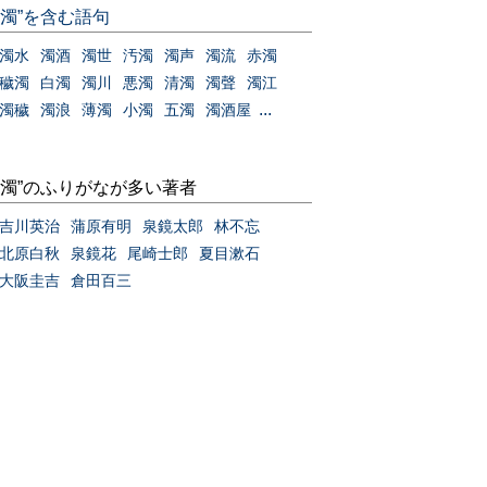
“濁”を含む語句
濁水
濁酒
濁世
汚濁
濁声
濁流
赤濁
穢濁
白濁
濁川
悪濁
清濁
濁聲
濁江
...
濁穢
濁浪
薄濁
小濁
五濁
濁酒屋
“濁”のふりがなが多い著者
吉川英治
蒲原有明
泉鏡太郎
林不忘
北原白秋
泉鏡花
尾崎士郎
夏目漱石
大阪圭吉
倉田百三