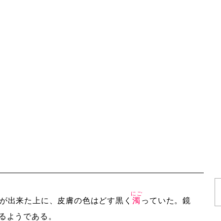
にご
が出来た上に、皮膚の色はどす黒く
濁
っていた。鏡
るようである。