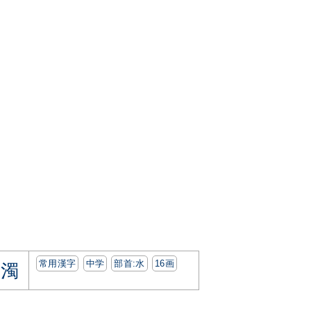
常用漢字
中学
部首:⽔
16画
濁