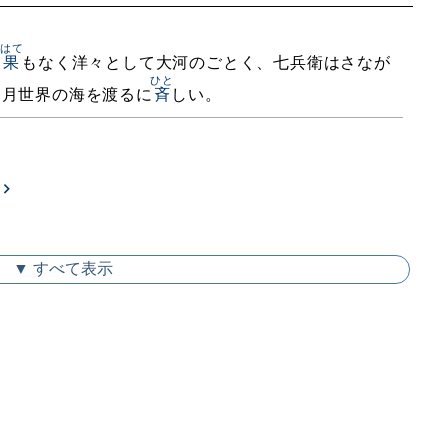
はて
、
果
もなく洋々として大河のごとく、七兵衛はさなが
ひと
、月世界の海を渡るに
斉
しい。
▼ すべて表示