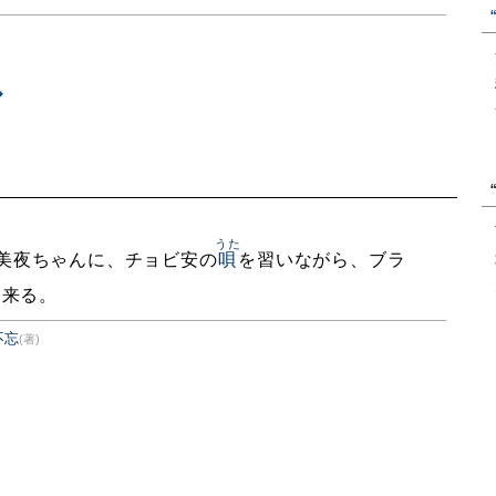
うた
美夜ちゃんに、チョビ安の
唄
を習いながら、ブラ
て来る。
不忘
(著)