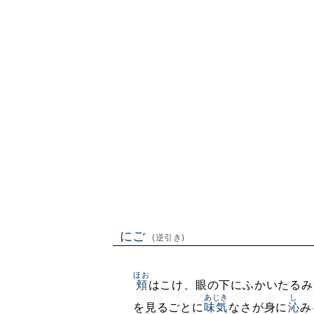
にご
(逆引き)
ほお
頬
はこけ、眼の下にふかいたるみ
あじき
し
を見るごとに
味気
なさが身に
沁
み