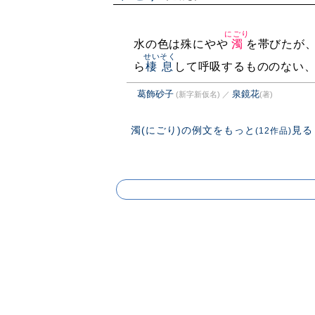
にごり
水の色は殊にやや
濁
を帯びたが
せいそく
ら
棲息
して呼吸するもののない
葛飾砂子
泉鏡花
(新字新仮名)
／
(著)
濁(にごり)の例文をもっと
見る
(12作品)