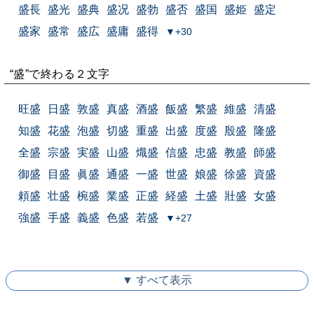
盛長
盛光
盛典
盛况
盛勃
盛否
盛国
盛姫
盛定
盛家
盛常
盛広
盛庸
盛得
▼+30
“盛”で終わる２文字
旺盛
日盛
敦盛
真盛
酒盛
飯盛
繁盛
維盛
清盛
知盛
花盛
泡盛
切盛
重盛
出盛
度盛
殷盛
隆盛
全盛
宗盛
実盛
山盛
熾盛
信盛
忠盛
教盛
師盛
御盛
目盛
眞盛
通盛
一盛
世盛
娘盛
徐盛
資盛
頼盛
壮盛
椀盛
業盛
正盛
経盛
土盛
壯盛
女盛
強盛
手盛
義盛
色盛
若盛
▼+27
▼ すべて表示