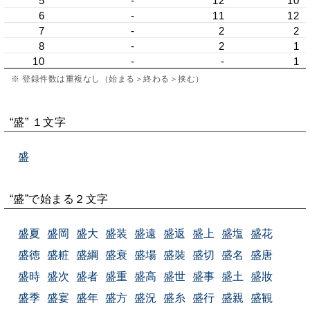
5
-
12
10
6
-
11
12
7
-
2
2
8
-
2
1
10
-
-
1
※ 登録件数は重複なし（始まる＞終わる＞挟む）
“盛” １文字
盛
“盛”で始まる２文字
盛夏
盛岡
盛大
盛装
盛遠
盛返
盛上
盛塩
盛花
盛徳
盛粧
盛綱
盛衰
盛場
盛裝
盛切
盛名
盛唐
盛時
盛次
盛者
盛重
盛高
盛世
盛事
盛土
盛妝
盛季
盛宴
盛年
盛方
盛況
盛糸
盛行
盛親
盛観