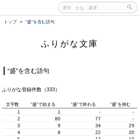
トップ
>
“盛”を含む語句
ふりがな文庫
“盛”を含む語句
ふりがな登録件数（333）
文字数
“盛”で始まる
“盛”で終わる
“盛”を挟む
1
1
-
-
2
80
77
-
3
9
34
29
4
8
22
20