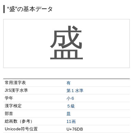
“盛”の基本データ
盛
常用漢字表
有
JIS漢字水準
第１水準
学年
小６
漢字検定
５級
部首
⽫
総画数（参考）
11画
Unicode符号位置
U+76DB