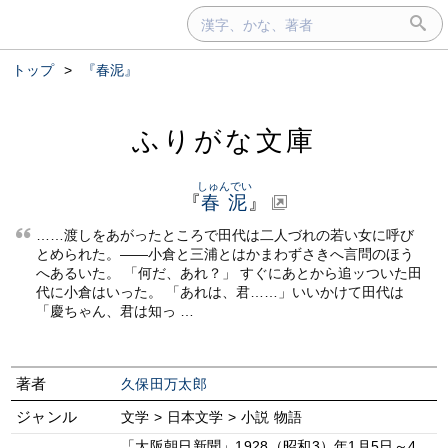
トップ
>
『春泥』
ふりがな文庫
しゅんでい
『
春泥
』
……渡しをあがったところで田代は二人づれの若い女に呼び
とめられた。——小倉と三浦とはかまわずさきへ言問のほう
へあるいた。 「何だ、あれ？」 すぐにあとから追ッついた田
代に小倉はいった。 「あれは、君……」いいかけて田代は
「慶ちゃん、君は知っ …
著者
久保田万太郎
ジャンル
文学 > 日本文学 > 小説 物語
「大阪朝日新聞」1928（昭和3）年1月5日～4