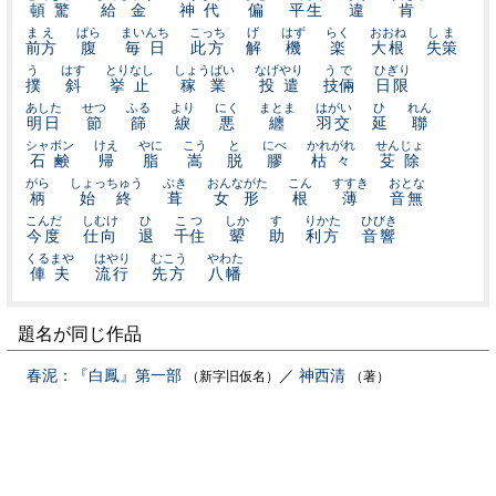
頓驚
給金
神代
偏
平生
違
肯
まえ
ぱら
まいんち
こっち
げ
はず
らく
おおね
しま
前方
腹
毎日
此方
解
機
楽
大根
失策
う
はす
とりなし
しょうばい
なげやり
うで
ひぎり
撲
斜
挙止
稼業
投遣
技倆
日限
あした
せつ
ふる
より
にく
まとま
はがい
ひ
れん
明日
節
篩
綟
悪
纏
羽交
延
聯
シャボン
けえ
やに
こう
と
にべ
かれがれ
せんじょ
石鹸
帰
脂
嵩
脱
膠
枯々
芟除
がら
しょっちゅう
ぶき
おんながた
こん
すすき
おとな
柄
始終
葺
女形
根
薄
音無
こんだ
しむけ
ひ
こつ
しか
す
りかた
ひびき
今度
仕向
退
千住
顰
助
利方
音響
くるまや
はやり
むこう
やわた
俥夫
流行
先方
八幡
題名が同じ作品
春泥：『白鳳』第一部
／
神西清
（新字旧仮名）
（著）