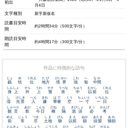
初出
月4日
文字種別
新字新仮名
読書目安時
約2時間34分（500文字/分）
間
朗読目安時
約4時間17分（300文字/分）
間
作品に特徴的な語句
じょ
め
ぐれえ
たび
けいかい
こわ
へ
なか
戯
怯
位
地方
境界
強
匐
中間
しんしょ
そら
うわ
そそ
うべな
ちゅう
むかし
くれえ
身上
外
上
聳
肯
中
以前
位
し
けしき
へえ
きれ
はで
くう
ちょいと
いちんち
湿
光景
入
嫌
華奢
空
一寸
一日
しゃべり
あが
こんち
だね
お
きびしょ
きっ
かんげ
饒舌
飲
今日
種
隔
急須
必
考
めえ
じょう
つき
しま
げん
まえ
ぬか
あたま
あわ
前
常
尽
土地
験
以前
額
頭髪
狼狽
とんきょ
しんしょう
こうじろ
ひと
ふだん
ちげ
がえん