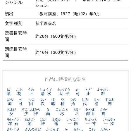
ジャンル
ション
初出
「教材講座」1927（昭和2）年9月
文字種別
新字新仮名
読書目安時
約28分（500文字/分）
間
朗読目安時
約46分（300文字/分）
間
作品に特徴的な語句
ば
こお
うわ
しょうず
おおでら
か
とど
よそおい
喰
凝
上
清水
大平
可
止
粧
ぱら
べ
ちな
つい
ほ
や
つの
しろ
じっ
すなわ
原
可
因
次
略
稍
角
代
凝
則
および
すこしばかり
な
ことごと
だけ
おやま
かか
及
少許
尚
尽
岳
御山
拘
モレイン
ねぶか
ばか
はるか
いっこう
ちょっと
いちおう
漂石
葱
許
遥
一向
一寸
一泓
さいぐさ
さんのまど
かえらず
か
ないし
これ
たがい