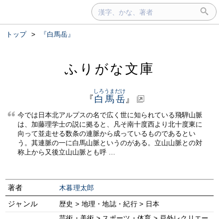
トップ
>
『白馬岳』
ふりがな文庫
しろうまだけ
『
白馬岳
』
今では日本北アルプスの名で広く世に知られている飛騨山脈
は、加藤理学士の説に拠ると、凡そ南十度西より北十度東に
向って並走せる数条の連脈から成っているものであるとい
う。其連脈の一に白馬山脈というのがある。立山山脈との対
称上から又後立山山脈とも呼 …
著者
木暮理太郎
ジャンル
歴史 > 地理・地誌・紀行 > 日本
芸術・美術 > スポーツ・体育 > 戸外レクリエー