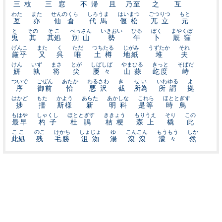
三枝
三窓
不帰
且
乃至
之
互
わた
また
せんのくら
しろうま
はいまつ
ごつりつ
もと
亙
亦
仙倉
代馬
偃松
兀立
元
と
その
そこ
べっさん
いきおい
ひる
ぼく
まやくぼ
兎
其
其処
別山
勢
午
卜
厩窪
げんこ
また
く
ただ
つちたる
じがみ
うずたか
それ
厳乎
又
呉
唯
土樽
地紙
堆
夫
けん
いず
まさ
とが
しばしば
やまひる
きっと
そばだ
妍
孰
将
尖
屡々
山蒜
屹度
峙
ついで
ごぜん
あたか
わるさわ
き
せい
いわゆる
よ
序
御前
恰
悪沢
截
所為
所謂
拠
はかど
もた
かよう
あらた
あかしな
これら
ほととぎす
捗
擡
斯様
新
明科
是等
時鳥
もはや
しゃくし
ほととぎす
ききょう
もりうえ
そり
この
最早
杓子
杜鵑
桔梗
森上
橇
此
ここ
のこ
けかち
しょじょ
ゆ
こんこん
もうもう
しか
此処
残
毛勝
沮洳
湯
滾滾
濛々
然