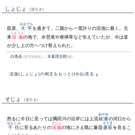
しょじょ
(逆引き)
おおでら
葭原、
大平
を過ぎて、二股から一里許りの沼池に着く。元
しょじょ
来
沮洳
の地で、水芭蕉や座禅草など生えていたが、今は道
が少し上の方へつけ替えられた。
白馬岳
木暮理太郎
(新字新仮名)
／
(著)
沮洳(しょじょ)の例文をもっと
見る
(3作品)
そじょ
(逆引き)
あやせ
然るに今日に至っては隅田川の沿岸には上流
綾瀬
の河口から
せんじゅ
そじょ
ろてき
千住
に至るあたりの
沮洳
の地にさえ既に蒹葭
蘆荻
を見るこ