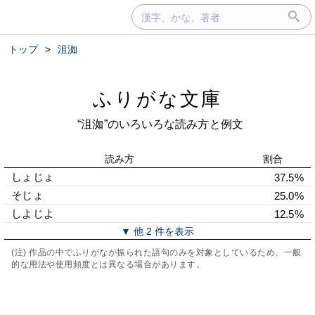
トップ
>
沮洳
ふりがな文庫
“沮洳”のいろいろな読み方と例文
読み方
割合
しょじょ
37.5%
そじょ
25.0%
しよじよ
12.5%
▼ 他 2 件を表示
(注) 作品の中でふりがなが振られた語句のみを対象としているため、一般
的な用法や使用頻度とは異なる場合があります。