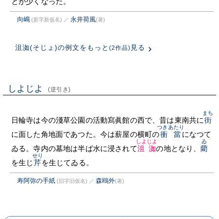
とが少くなった。
向嶋
永井荷風
(新字新仮名)
／
(著)
沮洳(そじょ)の例文をもっと
見る
(2作品)
しよじよ
(逆引き)
まち
日輪寺は今の淺草公園の活動寫眞館の西で、昔は東南共に
街
つきあたり
に面した角地面であつた。今は薪屋の横町の
衝當
になつて
しよじよ
ゐ
ゐる。寺内の墓地は半ば水に浸されて
沮洳
の地となり、
藺
せり
を生じ
芹
を生じてゐる。
寿阿弥の手紙
森鴎外
(旧字旧仮名)
／
(著)