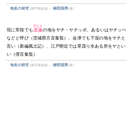
地名の研究
柳田国男
(新字新仮名)
／
(著)
そじょ
現に常陸でも
沮洳
の地をヤチ・ヤチッボ、あるいはヤチッベ
などと呼び（茨城県方言集覧）、会津でも下湿の地をヤチと
言い（新編風土記）、江戸附近では草茂り水ある所をヤとい
い（俚言集覧）
地名の研究
柳田国男
(新字新仮名)
／
(著)