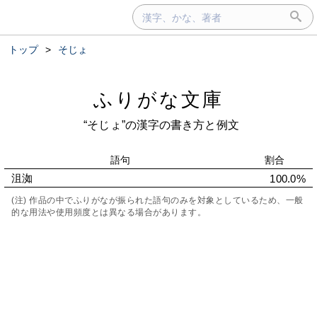
トップ
>
そじょ
ふりがな文庫
“そじょ”の漢字の書き方と例文
語句
割合
沮洳
100.0%
(注) 作品の中でふりがなが振られた語句のみを対象としているため、一般
的な用法や使用頻度とは異なる場合があります。