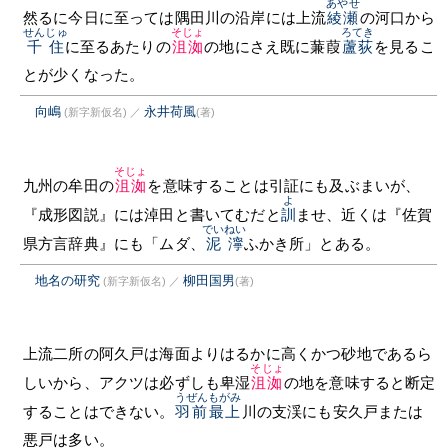
あやせ
然るに今日に至っては隅田川の沿岸には上流
綾瀬
の河口から
せんじゅ
そじょ
ろてき
千住
に至るあたりの
沮洳
の地にさえ既に蒹葭
蘆荻
を見るこ
とが少くなった。
向嶋
永井荷風
(新字新仮名)
／
(著)
そじょ
九州の牟田の
沮洳
を意味することは引証にも及ぶまいが、
よ
『成形図説』には淖田と書いてむだと
訓
ませ、近くは『佐賀
でいねい
県方言辞典』にも「ムダ、
泥濘
ふかき所」とある。
地名の研究
柳田国男
(新字新仮名)
／
(著)
上流二所の阿久戸は海面よりはるかに高くかつ砂地であるら
そじょ
しいから、アクツは必ずしも卑湿
沮洳
の地を意味すると断定
うぜん
もがみ
することはできない。
羽前
最上
川の支渓にも安久戸または
悪戸は多い。