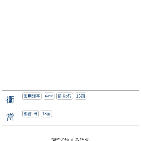
常用漢字
中学
部首:⾏
15画
衝
部首:⽥
13画
當
“衝”で始まる語句