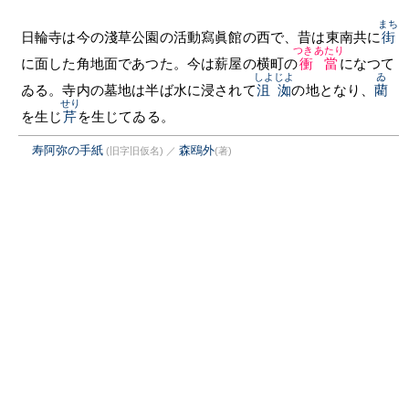
まち
日輪寺は今の淺草公園の活動寫眞館の西で、昔は東南共に
街
つきあたり
に面した角地面であつた。今は薪屋の横町の
衝當
になつて
しよじよ
ゐ
ゐる。寺内の墓地は半ば水に浸されて
沮洳
の地となり、
藺
せり
を生じ
芹
を生じてゐる。
寿阿弥の手紙
森鴎外
(旧字旧仮名)
／
(著)