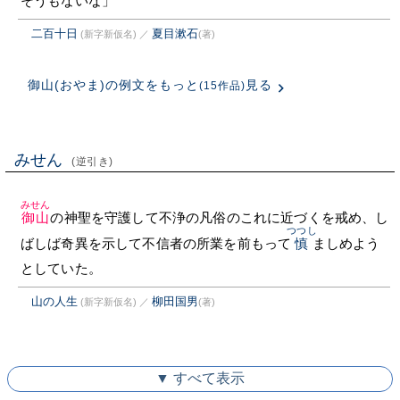
そうもないな」
二百十日
夏目漱石
(新字新仮名)
／
(著)
御山(おやま)の例文をもっと
見る
(15作品)
みせん
(逆引き)
みせん
御山
の神聖を守護して不浄の凡俗のこれに近づくを戒め、し
つつし
ばしば奇異を示して不信者の所業を前もって
慎
ましめよう
としていた。
山の人生
柳田国男
(新字新仮名)
／
(著)
▼ すべて表示