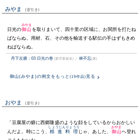
みやま
(逆引き)
みやま
日光の
御山
を取りまいて、四十里の区域に、お関所を打たね
ばならぬ。用材、石、その他を輸送する駅伝の手はずもきめ
ねばならぬ。
丹下左膳：03 日光の巻
林不忘
(新字新仮名)
／
(著)
御山(みやま)の例文をもっと
見る
(19作品)
おやま
(逆引き)
「豆腐屋の癖に西郷隆盛のような顔をしているからおかしい
しょうじんりょうり
おやま
んだよ。時にこう、
精進料理
じゃ、あした、
御山
へ登れ