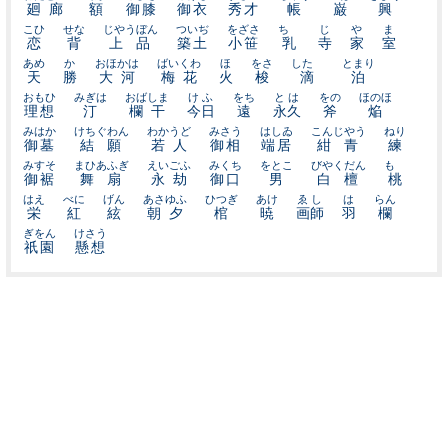
廻廊
額
御膝
御衣
秀才
帳
巌
興
こひ
せな
じやうぼん
ついぢ
をざさ
ちゝ
じ
や
ま
恋
背
上品
築土
小笹
乳
寺
家
室
あめ
か
おほかは
ばいくわ
ほ
をさ
したゝ
とまり
天
勝
大河
梅花
火
梭
滴
泊
おもひ
みぎは
おばしま
けふ
をち
とは
をの
ほのほ
理想
汀
欄干
今日
遠
永久
斧
焔
みはか
けちぐわん
わかうど
みさう
はしゐ
こんじやう
ねり
御墓
結願
若人
御相
端居
紺青
練
みすそ
まひあふぎ
えいごふ
みくち
をとこ
びやくだん
もゝ
御裾
舞扇
永劫
御口
男
白檀
桃
はえ
べに
げん
あさゆふ
ひつぎ
あけ
ゑし
は
らん
栄
紅
絃
朝夕
棺
暁
画師
羽
欄
ぎをん
けさう
祇園
懸想