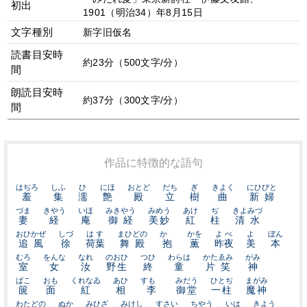
初出
1901（明治34）年8月15日
文字種別
新字旧仮名
読書目安時
約23分（500文字/分）
間
朗読目安時
約37分（300文字/分）
間
作品に特徴的な語句
はぢろ
しふ
ひ
にほ
おとど
だち
ぎ
きよく
にひびと
羞
集
濡
艶
殿
立
樹
曲
新婦
づま
きやう
いほ
みきやう
みめう
あけ
ぢ
きよみづ
妻
経
庵
御経
美妙
紅
柱
清水
おひかぜ
しづ
はす
まひどの
かゝ
かを
よべ
よ
ぼん
追風
徐
荷葉
舞殿
抱
薫
昨夜
美
本
むろ
をんな
なれ
のおひ
つひ
わらは
かたゑみ
がみ
室
女
汝
野生
終
童
片笑
神
ばこ
おも
くれなゐ
あひ
すもゝ
みだう
ひとぢ
まがみ
篋
面
紅
相
李
御堂
一柱
魔神
わたどの
ぬか
みひざ
みけし
すさい
ちやう
いは
きよう