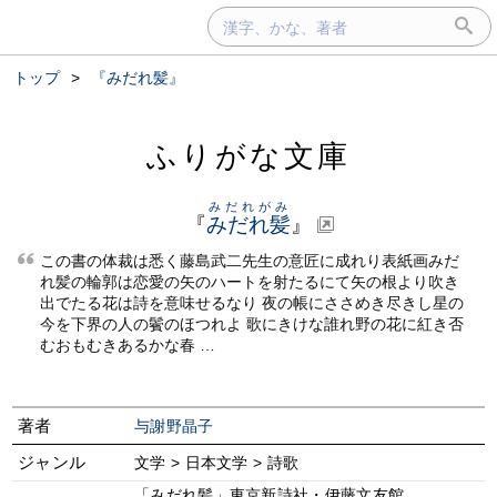
トップ
>
『みだれ髪』
ふりがな文庫
みだれがみ
『
みだれ髪
』
この書の体裁は悉く藤島武二先生の意匠に成れり表紙画みだ
れ髪の輪郭は恋愛の矢のハートを射たるにて矢の根より吹き
出でたる花は詩を意味せるなり 夜の帳にささめき尽きし星の
今を下界の人の鬢のほつれよ 歌にきけな誰れ野の花に紅き否
むおもむきあるかな春 …
著者
与謝野晶子
ジャンル
文学 > 日本文学 > 詩歌
「みだれ髪」東京新詩社・伊藤文友館、