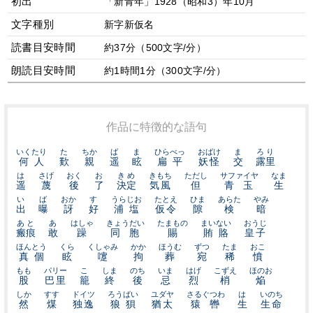
初出
「新青年」1928（昭和3）年10月
文字種別
新字新仮名
読書目安時間
約37分（500文字/分）
朗読目安時間
約1時間1分（300文字/分）
作品に特徴的な語句
いくたり
た
ちか
ば
ま
ひらべっ
おばけ
ま
ろり
何人
歎
親
遥
眩
扁平
妖怪
交
露里
は
さげ
おく
お
きめ
きもち
ただし
サファイヤ
なま
遥
蔑
後
了
決定
気風
但
青玉
生
い
ば
おか
す
うらじお
たとえ
ひま
あらた
やみ
出
曝
訝
好
浦塩
仮令
隙
検
暗
あと
あ
はしゃ
きょうだい
たまもの
まいない
おうじ
瘢痕
敢
躁
同胞
賜
賄賂
皇子
ほんとう
くら
くしゃみ
かか
ほうむ
ずつ
たま
おこ
真個
眩
嚔
拘
葬
宛
稀
憤
もも
パリー
こ
しま
のち
いま
はげ
こずえ
ほのお
股
巴里
籠
終
後
忌
烈
梢
焔
しか
すす
ドイツ
ろうばい
ユダヤ
さるぐつわ
は
いのち
然
煤
独逸
狼狽
猶太
猿轡
生
生命