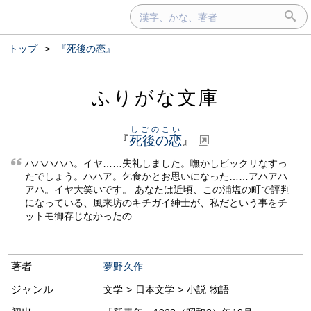
トップ
>
『死後の恋』
ふりがな文庫
しごのこい
『
死後の恋
』
ハハハハハ。イヤ……失礼しました。嘸かしビックリなすっ
たでしょう。ハハア。乞食かとお思いになった……アハアハ
アハ。イヤ大笑いです。 あなたは近頃、この浦塩の町で評判
になっている、風来坊のキチガイ紳士が、私だという事をチ
ットモ御存じなかったの …
著者
夢野久作
ジャンル
文学 > 日本文学 > 小説 物語