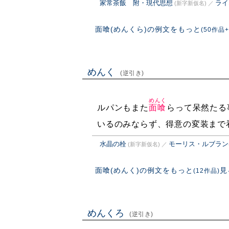
家常茶飯 附・現代思想
ライ
(新字新仮名)
／
面喰(めんくら)の例文をもっと
(50作品+
めんく
(逆引き)
めんく
ルパンもまた
面喰
らって呆然たる
いるのみならず、得意の変装まで
水晶の栓
モーリス・ルブラン
(新字新仮名)
／
面喰(めんく)の例文をもっと
見
(12作品)
めんくろ
(逆引き)