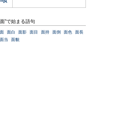
“面”で始まる語句
面
面白
面影
面目
面持
面倒
面色
面長
面当
面貌