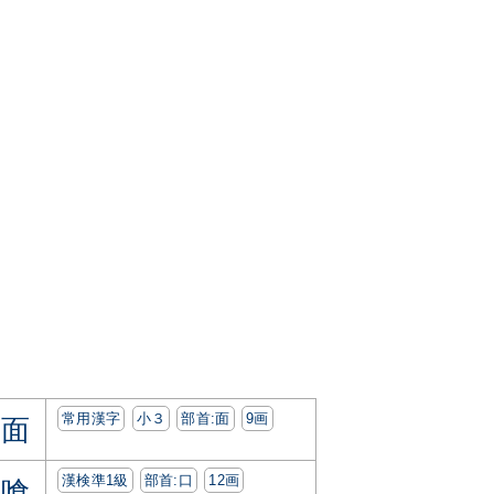
常用漢字
小３
部首:⾯
9画
面
漢検準1級
部首:⼝
12画
喰