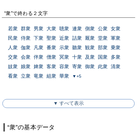
“衆”で終わる２文字
若衆
群衆
男衆
大衆
聴衆
連衆
側衆
公衆
女衆
民衆
侍衆
下衆
聖衆
近衆
詰衆
厩衆
堂衆
軍衆
人衆
伽衆
凡衆
番衆
示衆
聽衆
観衆
部衆
乗衆
交衆
会衆
伴衆
僧衆
冥衆
十衆
及衆
国衆
多衆
妓衆
娘衆
婢衆
客衆
容衆
寄衆
御衆
此衆
清衆
看衆
立衆
竜衆
組衆
華衆
▼+5
▼ すべて表示
“衆”の基本データ