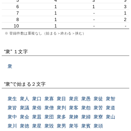
5
4
3
9
6
1
1
3
7
1
-
1
8
1
-
2
10
1
-
-
※ 登録件数は重複なし（始まる＞終わる＞挟む）
“衆” １文字
衆
“衆”で始まる２文字
衆生
衆人
衆口
衆寡
衆目
衆庶
衆愚
衆徒
衆智
衆皆
衆議
衆俗
衆僧
衆判
衆客
衆怨
衆苦
衆道
衆中
衆会
衆囂
衆団
衆多
衆婢
衆婦
衆寮
衆山
衆川
衆徳
衆星
衆毀
衆男
衆等
衆賓
衆頭