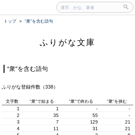
トップ
>
“衆”を含む語句
ふりがな文庫
“衆”を含む語句
ふりがな登録件数（338）
文字数
“衆”で始まる
“衆”で終わる
“衆”を挟む
1
1
-
-
2
35
55
-
3
7
129
21
4
11
31
21