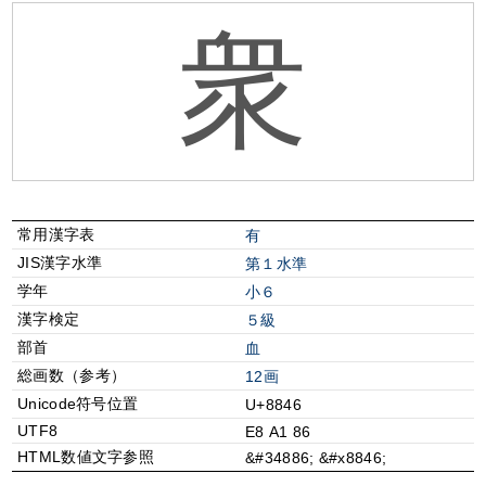
衆
常用漢字表
有
JIS漢字水準
第１水準
学年
小６
漢字検定
５級
部首
⾎
総画数（参考）
12画
Unicode符号位置
U+8846
UTF8
E8 A1 86
HTML数値文字参照
&#34886; &#x8846;