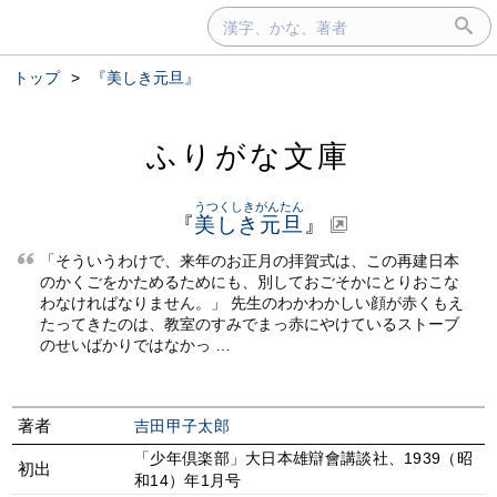
トップ
>
『美しき元旦』
ふりがな文庫
うつくしきがんたん
『
美しき元旦
』
「そういうわけで、来年のお正月の拝賀式は、この再建日本
のかくごをかためるためにも、別しておごそかにとりおこな
わなければなりません。」 先生のわかわかしい顔が赤くもえ
たってきたのは、教室のすみでまっ赤にやけているストーブ
のせいばかりではなかっ …
著者
吉田甲子太郎
「少年倶楽部」大日本雄辯會講談社、1939（昭
初出
和14）年1月号