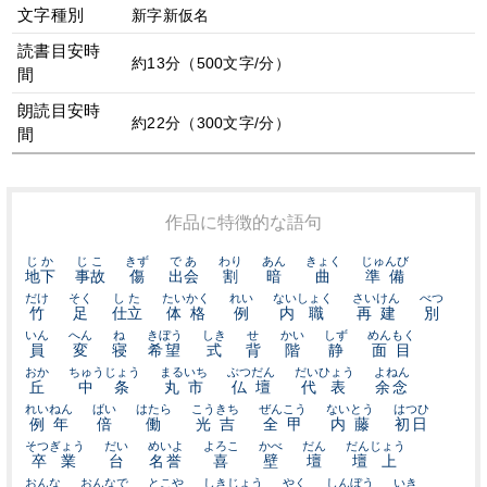
文字種別
新字新仮名
読書目安時
約13分（500文字/分）
間
朗読目安時
約22分（300文字/分）
間
作品に特徴的な語句
じか
じこ
きず
であ
わり
あん
きょく
じゅんび
地下
事故
傷
出会
割
暗
曲
準備
だけ
そく
した
たいかく
れい
ないしょく
さいけん
べつ
竹
足
仕立
体格
例
内職
再建
別
いん
へん
ね
きぼう
しき
せ
かい
しず
めんもく
員
変
寝
希望
式
背
階
静
面目
おか
ちゅうじょう
まるいち
ぶつだん
だいひょう
よねん
丘
中条
丸市
仏壇
代表
余念
れいねん
ばい
はたら
こうきち
ぜんこう
ないとう
はつひ
例年
倍
働
光吉
全甲
内藤
初日
そつぎょう
だい
めいよ
よろこ
かべ
だん
だんじょう
卒業
台
名誉
喜
壁
壇
壇上
おんな
おんなで
とこや
しきじょう
やく
しんぼう
いき