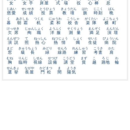
女
女手
床屋
式場
役
心棒
息
じあい
せいせき
とうひょう
きょうだん
はた
じこく
ばん
慈愛
成績
投票
教壇
旗
時刻
晩
く
あさしも
つくえ
にゅうわ
こうしゃ
がくたい
よこちょう
暮
朝霜
机
柔和
校舎
楽隊
横町
けっせき
じゅんしょく
ようふく
そくりょう
まんぞく
えんだん
欠席
殉職
洋服
測量
満足
演壇
えんぜつ
て
ねっしん
ねつじょう
しょく
せいと
びょういん
演説
照
熱心
熱情
燭
生徒
病院
まど
きゅうちょう
みどり
せんろ
れんしゅう
こうさ
かた
窓
級長
緑
線路
練習
考査
肩
むね
りんじ
しせん
せつび
こうどう
まず
こ
ろじ
わ
胸
臨時
視線
設備
講堂
貧
越
路地
輪
せんきょ
ながや
かどまつ
ま
ようき
選挙
長屋
門松
間
陽気