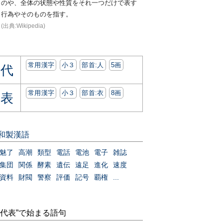
のや、全体の状態や性質をそれ一つだけで表す
行為やそのものを指す。
(出典:Wikipedia)
常用漢字
小３
部首:⼈
5画
代
常用漢字
小３
部首:⾐
8画
表
和製漢語
魅了
高潮
類型
電話
電池
電子
雑誌
集団
関係
酵素
遺伝
遠足
進化
速度
資料
財閥
警察
評価
記号
覇権
...
“代表”で始まる語句