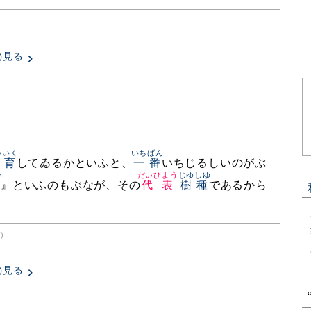
見る
)
いいく
いちばん
生育
してゐるかといふと、
一番
いちじるしいのがぶ
い
だいひよう
じゆしゆ
』といふのもぶなが、その
代表
樹種
であるから
)
見る
)