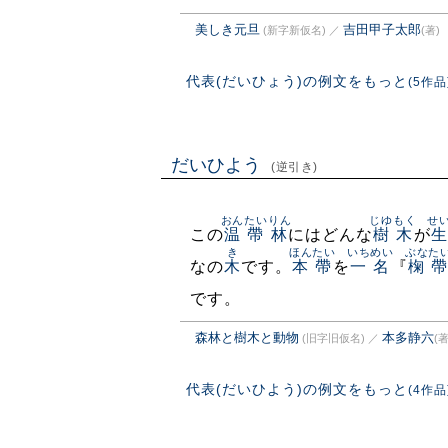
美しき元旦
吉田甲子太郎
(新字新仮名)
／
(著)
代表(だいひょう)の例文をもっと
(5作品
だいひよう
(逆引き)
おんたいりん
じゆもく
せ
この
温帶林
にはどんな
樹木
が
き
ほんたい
いちめい
ぶなた
なの
木
です。
本帶
を
一名
『
椈帶
です。
森林と樹木と動物
本多静六
(旧字旧仮名)
／
(著
代表(だいひよう)の例文をもっと
(4作品