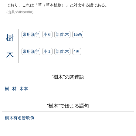
でおり、これは「草（草本植物）」と対比する語である。
(出典:Wikipedia)
常用漢字
小６
部首:⽊
16画
樹
常用漢字
小１
部首:⽊
4画
木
“樹木”の関連語
樹
材
木本
“樹木”で始まる語句
樹木有名皆吹倒