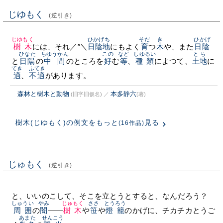
じゆもく
(逆引き)
じゆもく
ひかげち
そだ
き
ひかげ
樹木
には、それ／″＼
日陰地
にもよく
育
つ
木
や、また
日陰
ひなた
ちゆうかん
この
など
しゆるい
とち
と
日陽
の
中間
のところを
好
む
等
、
種類
によつて、
土地
に
てき
ふてき
適
、
不適
があります。
森林と樹木と動物
本多静六
(旧字旧仮名)
／
(著)
樹木(じゆもく)の例文をもっと
見る
(16作品)
じゅもく
(逆引き)
と、いいのこして、そこを立とうとすると、なんだろう？
しゅうい
やみ
じゅもく
ささ
とうろう
周囲
の
闇
——
樹木
や
笹
や
燈籠
のかげに、チカチカとうご
あまた
せんこう