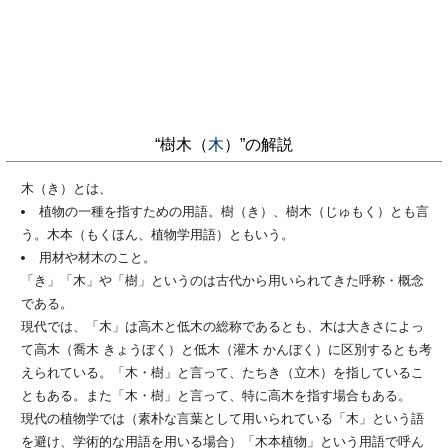
“樹木（
木
）”の解説
木（き）とは、
植物の一種を指すための用語。樹（き）、樹木（じゅもく）とも言
う。木本（もくほん、植物学用語）ともいう。
用材や材木のこと。
「き」「木」や「樹」というのは古代から用いられてきた呼称・概念
である。
現代では、「木」は高木と低木の総称であるとも、木は大きさによっ
て高木（喬木 きょうぼく）と低木（灌木 かんぼく）に区別するとも考
えられている。「木・樹」と言って、たちき（立木）を指しているこ
ともある。また「木・樹」と言って、特に高木を指す場合もある。
現代の植物学では（素朴な言葉として用いられている「木」という語
を避け、学術的な用語を用いる場合）「木本植物」という用語で呼ん