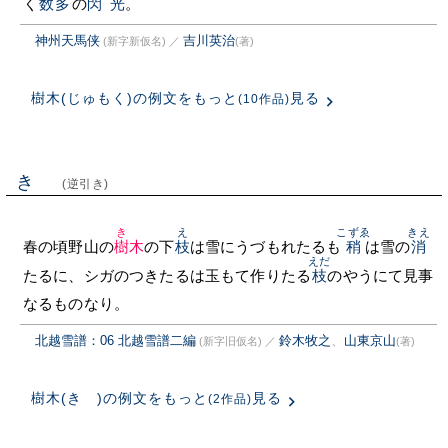
く
数多
の
閃光
。
神州天馬侠
吉川英治
(新字新仮名)
／
(著)
樹木(じゅもく)の例文をもっと
見る
(10作品)
きゞ
(逆引き)
きゞ
え
こずゑ
きえ
春の頃野山の
樹木
の下
枝
は雪にうづもれたるも
稍
は雪の
消
えだ
たるに、シガのつきたるは玉もて作りたる
枝
のやうにて見事
なるものなり。
北越雪譜：06 北越雪譜二編
鈴木牧之
、
山東京山
(新字旧仮名)
／
(著)
樹木(きゞ)の例文をもっと
見る
(2作品)