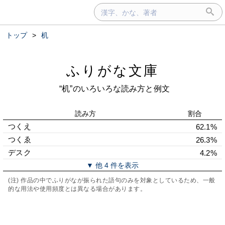
トップ
>
机
ふりがな文庫
“机”のいろいろな読み方と例文
読み方
割合
つくえ
62.1%
つくゑ
26.3%
デスク
4.2%
▼ 他 4 件を表示
(注) 作品の中でふりがなが振られた語句のみを対象としているため、一般
的な用法や使用頻度とは異なる場合があります。