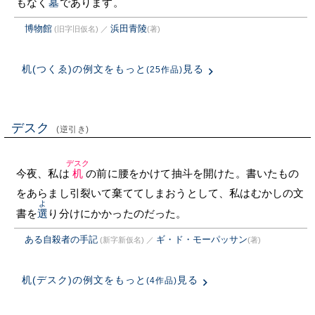
もなく
墓
であります。
博物館
浜田青陵
(旧字旧仮名)
／
(著)
机(つくゑ)の例文をもっと
見る
(25作品)
デスク
(逆引き)
デスク
今夜、私は
机
の前に腰をかけて抽斗を開けた。書いたもの
をあらまし引裂いて棄ててしまおうとして、私はむかしの文
よ
書を
選
り分けにかかったのだった。
ある自殺者の手記
ギ・ド・モーパッサン
(新字新仮名)
／
(著)
机(デスク)の例文をもっと
見る
(4作品)