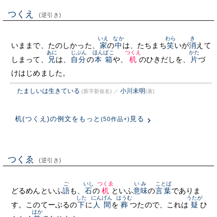
つくえ
(逆引き)
いえ
なか
わら
き
いままで、たのしかった、
家
の
中
は、たちまち
笑
いが
消
えて
あに
じぶん
ほんばこ
つくえ
かた
しまって、
兄
は、
自分
の
本箱
や、
机
のひきだしを、
片
づ
けはじめました。
たましいは生きている
小川未明
(新字新仮名)
／
(著)
机(つくえ)の例文をもっと
見る
(50作品+)
つくゑ
(逆引き)
ご
いし
つくゑ
いみ
ことば
どるめんといふ
語
も、
石
の
机
といふ
意味
の
言葉
でありま
した
にんげん
はうむ
うたが
す。このてーぶるの
下
に
人間
を
葬
つたので、これは
疑
ひ
はか