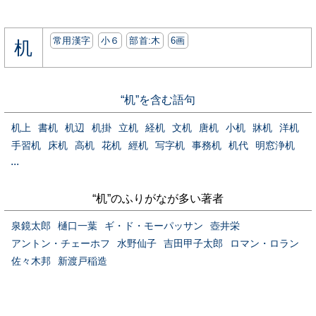
常用漢字
小６
部首:⽊
6画
机
“机”を含む語句
机上
書机
机辺
机掛
立机
経机
文机
唐机
小机
牀机
洋机
手習机
床机
高机
花机
經机
写字机
事務机
机代
明窓浄机
...
“机”のふりがなが多い著者
泉鏡太郎
樋口一葉
ギ・ド・モーパッサン
壺井栄
アントン・チェーホフ
水野仙子
吉田甲子太郎
ロマン・ロラン
佐々木邦
新渡戸稲造