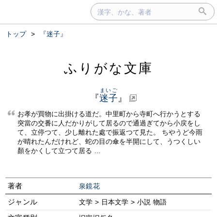
トップ
>
『迷子』
ふりがな文庫
まいご
『
迷子
』
お孝が買物に出掛ける道だ。中里町から寺町へ行かうとする
突當の交番に人だかりがして居るので通過ぎてから小戻をし
て、立停つて、少し離れた處で振返つて見た。 ちやうど今雨
が晴れたんだけれど、蛇の目の傘を半開にして、うつくしい
顏をかくして立つて居る …
著者
泉鏡花
ジャンル
文学 > 日本文学 > 小説 物語