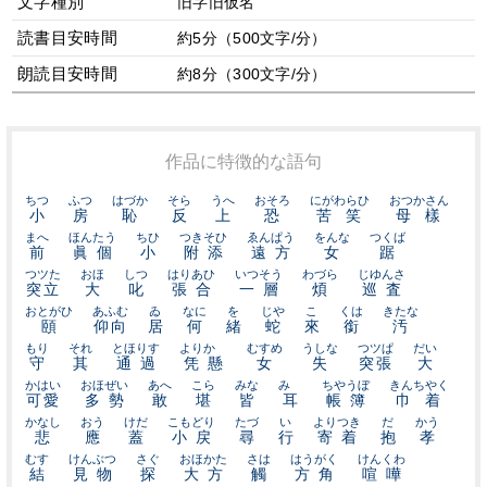
文字種別
旧字旧仮名
読書目安時間
約5分（500文字/分）
朗読目安時間
約8分（300文字/分）
作品に特徴的な語句
ちつ
ふつ
はづか
そら
うへ
おそろ
にがわらひ
おつかさん
小
房
恥
反
上
恐
苦笑
母樣
まへ
ほんたう
ちひ
つきそひ
ゑんぱう
をんな
つくば
前
眞個
小
附添
遠方
女
踞
つツた
おほ
しつ
はりあひ
いつそう
わづら
じゆんさ
突立
大
叱
張合
一層
煩
巡査
おとがひ
あふむ
ゐ
なに
を
じや
こ
くは
きたな
頤
仰向
居
何
緒
蛇
來
銜
汚
もり
それ
とほりす
よりかゝ
むすめ
うしな
つツぱ
だい
守
其
通過
凭懸
女
失
突張
大
かはい
おほぜい
あへ
こら
みな
みゝ
ちやうぼ
きんちやく
可愛
多勢
敢
堪
皆
耳
帳簿
巾着
かなし
おう
けだ
こもどり
たづ
い
よりつき
だ
かう
悲
應
蓋
小戻
尋
行
寄着
抱
孝
むす
けんぶつ
さぐ
おほかた
さは
はうがく
けんくわ
結
見物
探
大方
觸
方角
喧嘩