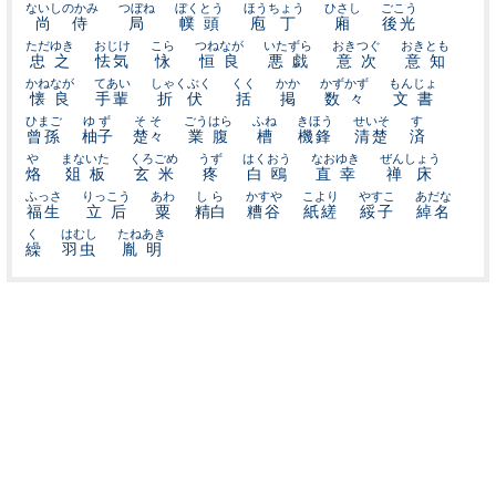
ないしのかみ
つぼね
ぼくとう
ほうちょう
ひさし
ごこう
尚侍
局
幞頭
庖丁
廂
後光
ただゆき
おじけ
こら
つねなが
いたずら
おきつぐ
おきとも
忠之
怯気
怺
恒良
悪戯
意次
意知
かねなが
てあい
しゃくぶく
くく
かか
かずかず
もんじょ
懐良
手輩
折伏
括
掲
数々
文書
ひまご
ゆず
そそ
ごうはら
ふね
きほう
せいそ
す
曾孫
柚子
楚々
業腹
槽
機鋒
清楚
済
や
まないた
くろごめ
うず
はくおう
なおゆき
ぜんしょう
烙
爼板
玄米
疼
白鴎
直幸
禅床
ふっさ
りっこう
あわ
しら
かすや
こより
やすこ
あだな
福生
立后
粟
精白
糟谷
紙縒
綏子
綽名
く
はむし
たねあき
繰
羽虫
胤明
当サイトについて
お問い合わせ
プライバシーポリシー