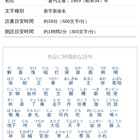
初出
「週刊文春」1959（昭和34）年
文字種別
新字新仮名
読書目安時間
約38分（500文字/分）
朗読目安時間
約1時間2分（300文字/分）
作品に特徴的な語句
ゲ
おい
かけ
たん
つ
ぬ
なか
でん
づか
わら
解
蓋
塊
端
灯
寝
媒
殿
柄
嘲
はり
ちょう
ただ
つがい
あしぎぬ
あるじ
あわ
よばな
張
朝
正
番
紲
主
併
夜咄
にょうご
いかん
いか
もん
だな
しお
へき
オンビン
女御
如何
怒
文
棚
機
癖
穏便
すい
も
りょうあん
えか
な
かこう
なら
こうちん
粋
裳
了庵
会下
作
佳肴
倣
功賃
ほうあん
さんらい
じょ
シナイ
ども
めいじゅん
いい
匏庵
参礼
叙
司内
吃
名鶉
唯々
じげ
らち
つちか
おとど
てんぴょう
じょすい
なこうど
地下
埓
培
大臣
天平
如水
媒人
はら
むねすけ
かんが
よりゅうど
たかなが
こふだ
孕
宗輔
官衙
寄人
尊良
小札