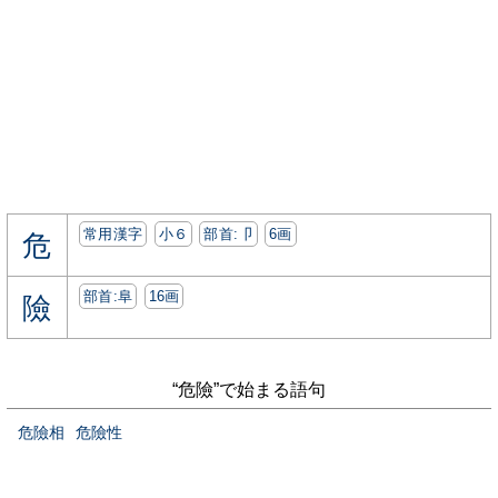
常用漢字
小６
部首:⼙
6画
危
部首:⾩
16画
險
“危險”で始まる語句
危險相
危險性