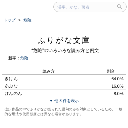
トップ
>
危險
ふりがな文庫
“危險”のいろいろな読み方と例文
新字：
危険
読み方
割合
きけん
64.0%
あぶな
16.0%
けんのん
8.0%
▼ 他 3 件を表示
(注) 作品の中でふりがなが振られた語句のみを対象としているため、一般
的な用法や使用頻度とは異なる場合があります。