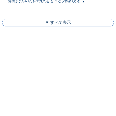
危險(けんのん)の例文をもっと
見る
(2作品)
▼ すべて表示