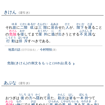
きけん
(逆引き)
ゆゑ
にかい
あるひ
さんがい
ゐあは
ひと
かいか
とほ
それ
故
に
二階
或
は
三階
に
居合
せた
人
が、
階下
を
通
ること
きけん
おか
おくがい
に
だ
ふけんしき
の
危險
を
侵
してまで
屋外
に
逃
げ
出
さうとする
不見識
な
こうどう
はいせき
行動
は
排斥
すべきである。
地震の話
今村明恒
(旧字旧仮名)
／
(著)
危險(きけん)の例文をもっと
見る
(16作品)
あぶな
(逆引き)
うしろ
はう
かく
ゐ
かんじ
はし
ぽん
も
おつぎは
後
の
方
へ
隱
れて
居
た。
勘次
は
箸
を一
本
持
つて
あぶな
もの
さは
ひらわん
じやがたらいも
その
さき
さ
危險
い
物
にでも
觸
るやうに
平椀
の
馬鈴薯
を
其
先
へ
刺
し