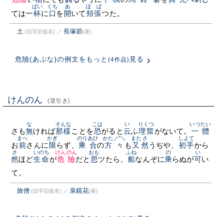
ぱい
くち
あ
ほゝば
ては一
杯
に
口
を
開
いて
頬張
つた。
土
長塚節
(旧字旧仮名)
／
(著)
危險(あぶな)の例文をもっと
見る
(4作品)
けんのん
(逆引き)
な
そんな
こは
い
りくつ
いつたい
さも
無
ければ
那樣
ことを
恐
がると
云
ふ
理窟
がないて。
一體
まへ
かぎ
のりあひ
かた／″＼
また
さ
しよて
お
前
さんに
限
らず、
乘合
の
方々
も
又
然
うぢや、
初手
から
さ
いのち
けんのん
おも
ふね
の
い
然
ほど
生命
が
危險
だと
思
ツたら、
船
なんぞに
乘
らぬが
可
い
て。
旅僧
泉鏡花
(旧字旧仮名)
／
(著)