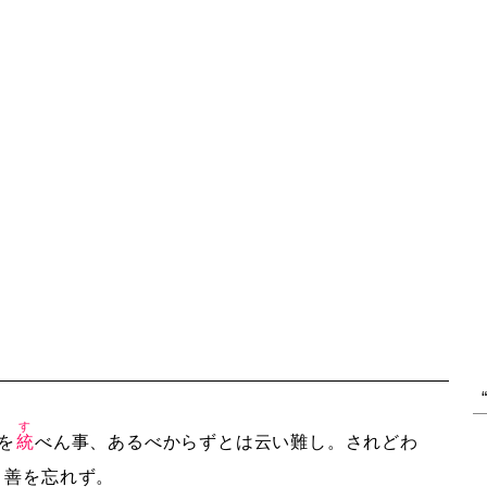
す
を
統
べん事、あるべからずとは云い難し。されどわ
、善を忘れず。