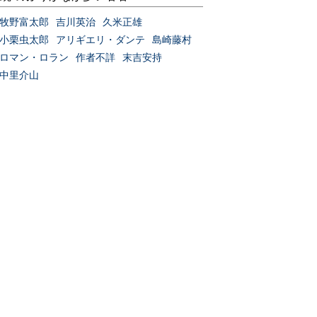
牧野富太郎
吉川英治
久米正雄
小栗虫太郎
アリギエリ・ダンテ
島崎藤村
ロマン・ロラン
作者不詳
末吉安持
中里介山