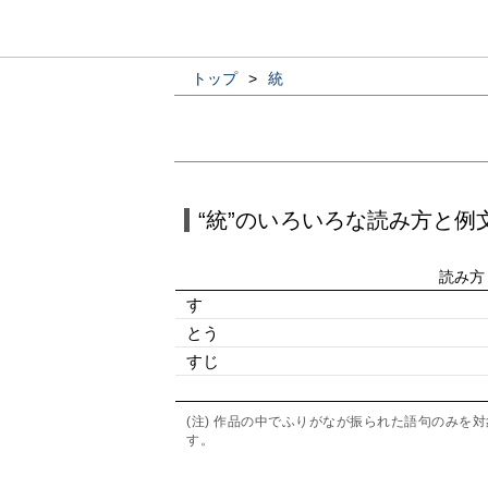
トップ
>
統
“統”のいろいろな読み方と例
読み方
す
とう
すじ
(注) 作品の中でふりがなが振られた語句のみ
す。