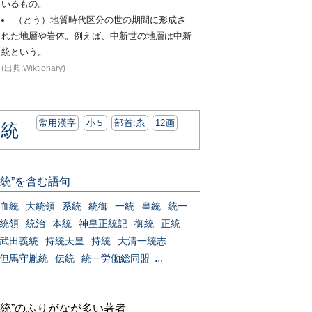
いるもの。
（とう）地質時代区分の世の期間に形成さ
れた地層や岩体。例えば、中新世の地層は中新
統という。
(出典:Wiktionary)
常用漢字
小５
部首:⽷
12画
統
“統”を含む語句
血統
大統領
系統
統御
一統
皇統
統一
統領
統治
本統
神皇正統記
御統
正統
武田義統
持統天皇
持統
大清一統志
...
但馬守胤統
伝統
統一労働総同盟
“統”のふりがなが多い著者