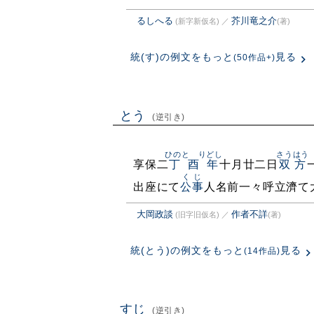
るしへる
芥川竜之介
(新字新仮名)
／
(著)
統(す)の例文をもっと
見る
(50作品+)
とう
(逆引き)
ひのとゝりどし
さうはう
享保二
丁酉年
十月廿二日
双方
くじ
出座にて
公事
人名前一々呼立濟て
大岡政談
作者不詳
(旧字旧仮名)
／
(著)
統(とう)の例文をもっと
見る
(14作品)
すじ
(逆引き)