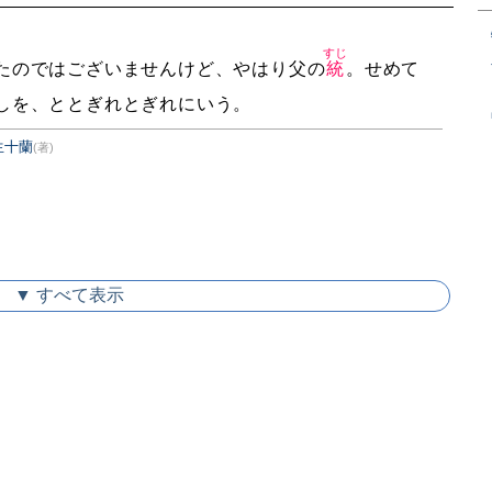
すじ
たのではございませんけど、やはり父の
統
。せめて
しを、ととぎれとぎれにいう。
生十蘭
(著)
▼ すべて表示