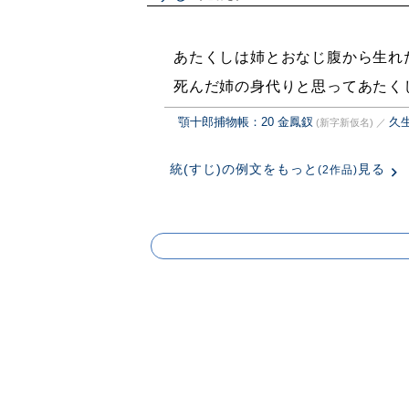
あたくしは姉とおなじ腹から生れ
死んだ姉の身代りと思ってあたく
顎十郎捕物帳：20 金鳳釵
久
(新字新仮名)
／
統(すじ)の例文をもっと
見る
(2作品)