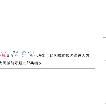
とう
ひやうぢやうしよ
一
統
又々
評定所
へ呼出しに相成前規の通役人方
大岡越前守殿九郎兵衞を