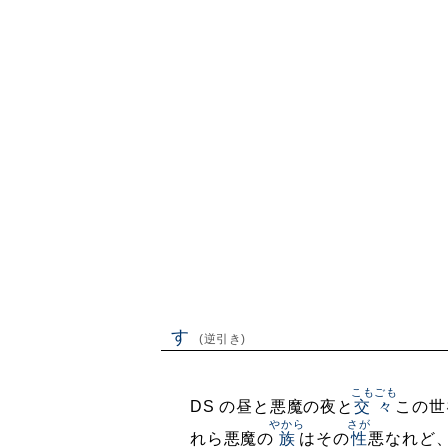
す
(逆引き)
こもごも
DS の昼と悪魔の夜と
交々
この世
やから
さが
れら悪魔の
族
はその
性
悪なれど