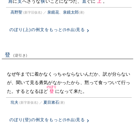
肩
に
支
へさうな
狭
いことになつた、
直
ぐに
上
。
高野聖
泉鏡花
、
泉鏡太郎
(新字旧仮名)
／
(著)
のぼり(上)の例文をもっと
見る
(5作品)
登
(逆引き)
なぜ午までに着かなくっちゃならないんだか、訳が分らない
が、聞いて見る勇気がなかったから、黙って食っついて行っ
のぼり
た。するとなるほど
登
になって来た。
坑夫
夏目漱石
(新字新仮名)
／
(著)
のぼり(登)の例文をもっと
見る
(5作品)