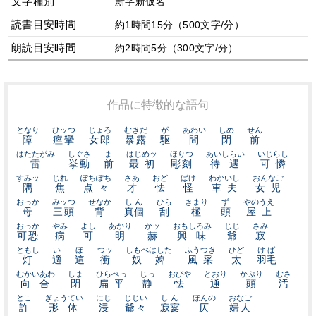
文字種別
新字新仮名
読書目安時間
約1時間15分（500文字/分）
朗読目安時間
約2時間5分（300文字/分）
作品に特徴的な語句
となり
ひッつ
じょろ
むきだ
が
あわい
しめ
せん
障
痙攣
女郎
暴露
駆
間
閉
前
はたたがみ
しぐさ
ま
はじめッ
ほりつ
あいしらい
いじらし
雷
挙動
前
最初
彫刻
待遇
可憐
すみッ
じれ
ぽちぽち
さあ
おど
ばけ
わかいし
おんなご
隅
焦
点々
才
怯
怪
車夫
女児
おっか
みッつ
せなか
しん
ひら
きまり
ず
やのうえ
母
三頭
背
真個
刮
極
頭
屋上
おっか
やみ
よし
あかり
かッ
おもしろみ
じじ
さみ
可恐
病
可
明
赫
興味
爺
寂
ともし
い
ほ
つッ
しもべはした
ふうつき
ひど
けば
灯
適
這
衝
奴婢
風采
太
羽毛
むかいあわ
しま
ひらべっ
じっ
おびや
とおり
かぶり
むさ
向合
閉
扁平
静
怯
通
頭
汚
とこ
ぎょうてい
にじ
じじい
しん
ほんの
おなご
許
形体
浸
爺々
寂寥
仄
婦人