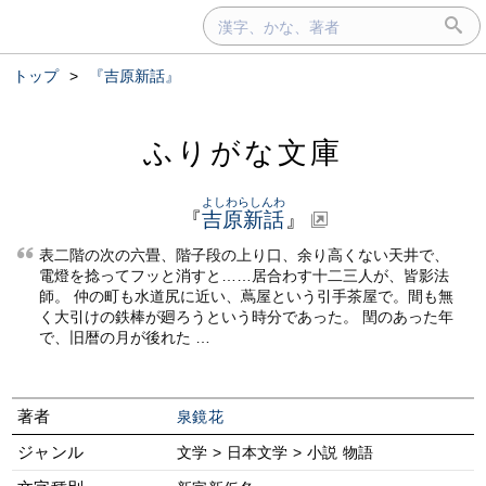
トップ
>
『吉原新話』
ふりがな文庫
よしわらしんわ
『
吉原新話
』
表二階の次の六畳、階子段の上り口、余り高くない天井で、
電燈を捻ってフッと消すと……居合わす十二三人が、皆影法
師。 仲の町も水道尻に近い、蔦屋という引手茶屋で。間も無
く大引けの鉄棒が廻ろうという時分であった。 閏のあった年
で、旧暦の月が後れた …
著者
泉鏡花
ジャンル
文学 > 日本文学 > 小説 物語