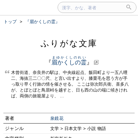
トップ
>
『眉かくしの霊』
ふりがな文庫
まゆかくしのれい
『
眉かくしの霊
』
木曾街道、奈良井の駅は、中央線起点、飯田町より一五八哩
二、海抜三二〇〇尺、と言い出すより、膝栗毛を思う方が手
っ取り早く行旅の情を催させる。 ここは弥次郎兵衛、喜多八
が、とぼとぼと鳥居峠を越すと、日も西の山の端に傾きけれ
ば、両側の旅籠屋より、 …
著者
泉鏡花
ジャンル
文学 > 日本文学 > 小説 物語