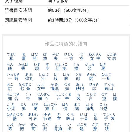
文字種別
新字新仮名
読書目安時間
約53分（500文字/分）
朗読目安時間
約1時間28分（300文字/分）
作品に特徴的な語句
てまい
ま
ぱだ
ぽ
やど
ひとり
ば
ねえさん
かかあ
私
覆
開
放
夫
一方
怪
女中
女房
もん
かんば
わず
す
じょうこ
くら
がしら
ひき
銭
香
煩
空
証拠
撲
頭
尾
いちどき
あれ
したじ
ひ
ばら
つら
きらめ
ひとつ
一時
弾丸
汁
段
腹
顔
閃
一所
おこ
ななすじ
ねえ
かみ
なま
あれ
ひらき
すぐち
烘
七条
女中
懐紙
媚
鉄砲
扉
銃口
ちかづき
くう
ぜんぜん
しょううま
も
ことば
なす
は
知合
空
前々
正午
装
言
塗
撲
がき
じり
ぴき
はたごや
はた
まつ
だま
こわ
小児
尻
尾
旅店
傍
絡
弾丸
可恐
ひきがえる
あわれ
ゆき
き
くち
ひば
と
てづくり
蟇
可哀
行途
衣
吸口
干菜
扉
手製
とお
かか
ぜん
こく
しよ
い
どころ
さす
すさ
透
抱
前
刻
背負
出
処
擦
凄