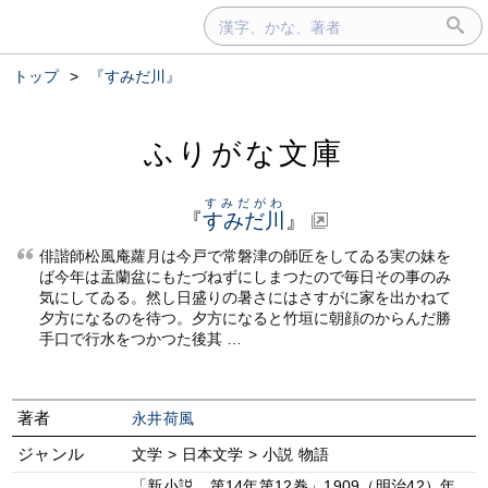
トップ
>
『すみだ川』
ふりがな文庫
すみだがわ
『
すみだ川
』
俳諧師松風庵蘿月は今戸で常磐津の師匠をしてゐる実の妹を
ば今年は盂蘭盆にもたづねずにしまつたので毎日その事のみ
気にしてゐる。然し日盛りの暑さにはさすがに家を出かねて
夕方になるのを待つ。夕方になると竹垣に朝顔のからんだ勝
手口で行水をつかつた後其 …
著者
永井荷風
ジャンル
文学 > 日本文学 > 小説 物語
「新小説 第14年第12巻」1909（明治42）年