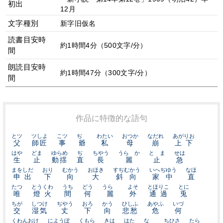
初出
12月
文字種別
新字旧仮名
読書目安時
約1時間4分（500文字/分）
間
朗読目安時
約1時間47分（300文字/分）
間
作品に特徴的な語句
とツ
ツしよ
こツ
ぢゝ
わたい
おつか
なだれ
あがりお
父
師匠
事
爺
私
母
崩
上下
はや
どま
ゆらめ
ぢ
ちやう
うらゝか
とゞま
せは
生
止
動揺
直
長
麗
止
急
まをしだ
おり
むかう
おほき
すぢむかう
いへぢゆう
なほ
申出
下
向
大
斜向
家中
直
たつ
とうくわ
うち
どう
うらゝ
よそ
とほりこ
とに
唯
燈火
間
何
麗
外
通過
兎
ちが
しつけ
ぢやう
おろ
かう
ひしふ
あやふ
いづ
交
湿気
丈
下
向
悲愁
危
何
くわんおけ
にようぼ
くもら
きは
はた
なゝ
ちひさ
たら