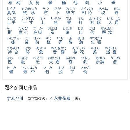
棺桶
女房
曇
極
他
斜
小
垂
しうき
ものめづら
そつ
さが
あつち
さうおう
あらは
をは
臭気
物珍
窃
下
彼方
相応
現
終
うはて
いつすん
うへ
いそが
でふ
うた
ようばう
ひとゞほ
上手
一寸
上
急
畳
打
容貌
人通
かゝ
たんび
つゝか
およば
とほざ
とま
かは
ぢんあい
斯
度々
突掛
及
遠
止
代
塵埃
いたづら
ご
まへ
やう
いぢ
ゑ
あせ
やつぱり
徒
後
前
様
弄
酔
急
矢張
まちあは
はぢ
あやぶ
おんきやう
あうくわ
やはら
おまはり
待合
恥
危
音響
桜花
柔
巡査
はぢ
にぎは
おそろ
おほどほ
あはれ
つるし
あゆみ
うらめ
愧
賑
恐
大通
哀
釣
歩調
怨
たゝみ
さいちゆう
つゝみ
はづ
をは
さかさ
畳
最中
包
脱
了
倒
題名が同じ作品
すみだ川
／
永井荷風
（新字新仮名）
（著）