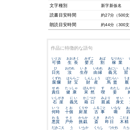
文字種別
新字新仮名
読書目安時間
約27分（500
朗読目安時間
約44分（300
作品に特徴的な語句
いとお
おおきく
みずこ
あば
なりわい
可憐
生長
嬰児
割
稼業
ひ
おのれ
いき
いわれ
あにい
しき
日光
汝
生存
由縁
義兄
習
くずれ
はららご
しんしょう
ばたらい
うま
腐爛
財宝
財産
馬盥
厩
せめ
たっしゃ
ぼんやり
す
わたし
お
責任
健康
呆然
喫
妾
いしがき
にい
かこつけ
みより
せい
石崖
義兄
藉口
親戚
身丈
いつ
とお
くりや
ふるごと
いなな
あ
何時
十個
厨屋
古事
嘶
わる
そと
からか
とき
きのう
こだま
悪質
戸外
挑戯
斎
昨日
木精
だみごえ
う
いらか
くらし
つかれ
たら