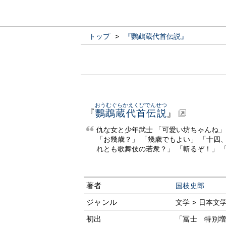
トップ
>
『鸚鵡蔵代首伝説』
おうむぐらかえくびでんせつ
『
鸚鵡蔵代首伝説
』
仇な女と少年武士 「可愛い坊ちゃんね」
「お幾歳？」 「幾歳でもよい」 「十四
れとも歌舞伎の若衆？」 「斬るぞ！」 「
著者
国枝史郎
ジャンル
文学 > 日本文学
初出
「冨士 特別増大