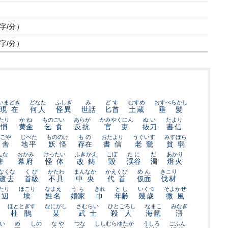
文字/分）
文字/分）
いまどき
どなた
ふしぎ
み
どす
むすめ
おすべらかし
現在
何人
怪異
世話
匕首
土蔵
垂髪
たり
かね
ものごい
あらが
かみやくにん
ぬい
たより
慣
黄金
乞食
反抗
官吏
抜刀
書信
ごや
じべた
もののけ
もの
おたより
うぐいす
みすぼら
舎
地平
妖怪
存在
書信
老鶯
貧弱
んな
おかみ
けったい
ふきかえ
こぼ
たに
だ
あかり
婢
幕府
怪体
改鋳
毀
渓谷
濁
燈火
なくな
くび
かたわ
まんなか
かえくび
めん
きこり
逝去
首級
不具
中央
代首
仮面
伐材
たり
ほこり
なまえ
うち
きれ
とし
いくつ
そよかぜ
四辺
埃
姓名
婚家
巾
年齢
幾歳
微風
ほととぎす
なにがし
さむらい
ひとごろし
なまこ
みなぎ
杜鵑
某
武士
殺人
海鼠
漲
い
め
しの
なや
つな
ししむらゆたか
うしろ
ごふん