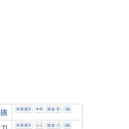
常用漢字
中学
部首:⼿
7画
抜
常用漢字
小２
部首:⼑
2画
刀