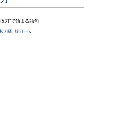
“抜刀”で始まる語句
抜刀騒
抜刀一伝