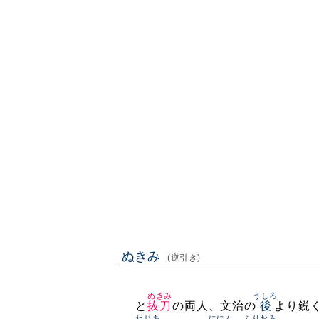
ぬきみ
(逆引き)
ぬきみ
うしろ
と
抜刀
の両人、文治の
後
より鋭
ねじあ
ににん
ふりおろ