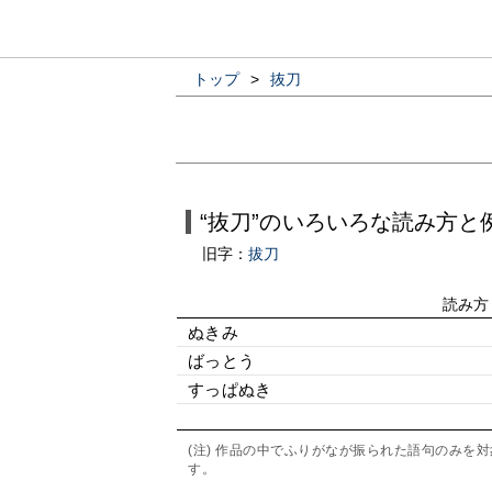
トップ
>
抜刀
“抜刀”のいろいろな読み方と
旧字：
拔刀
読み方
ぬきみ
ばっとう
すっぱぬき
(注) 作品の中でふりがなが振られた語句のみ
す。