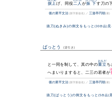
捩上
げ、同役
二人
が
振下
す刀の
後の業平文治
三遊亭円朝
(新字新仮名)
／
(著)
抜刀(ぬきみ)の例文をもっと
見
(30作品)
ばっとう
(逆引き)
おもだ
と一同を制して、其の中の
重立
ち
へまいりますると、二三の若者が
後の業平文治
三遊亭円朝
(新字新仮名)
／
(著)
抜刀(ばっとう)の例文をもっと
(5作品)