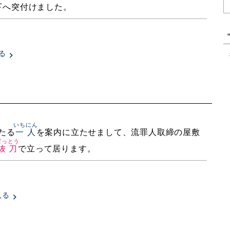
下へ突付けました。
る
いちにん
たる
一人
を案内に立たせまして、流罪人取締の屋敷
ばっとう
抜刀
で立って居ります。
見る