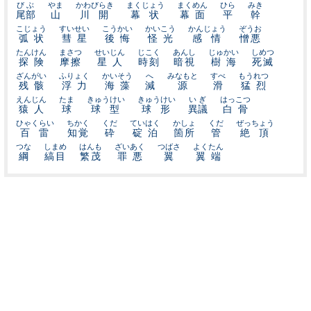
びぶ
やま
かわびらき
まくじょう
まくめん
ひら
みき
尾部
山
川開
幕状
幕面
平
幹
こじょう
すいせい
こうかい
かいこう
かんじょう
ぞうお
弧状
彗星
後悔
怪光
感情
憎悪
たんけん
まさつ
せいじん
じこく
あんし
じゅかい
しめつ
探険
摩擦
星人
時刻
暗視
樹海
死滅
ざんがい
ふりょく
かいそう
へ
みなもと
すべ
もうれつ
残骸
浮力
海藻
減
源
滑
猛烈
えんじん
たま
きゅうけい
きゅうけい
いぎ
はっこつ
猿人
球
球型
球形
異議
白骨
ひゃくらい
ちかく
くだ
ていはく
かしょ
くだ
ぜっちょう
百雷
知覚
砕
碇泊
箇所
管
絶頂
つな
しまめ
はんも
ざいあく
つばさ
よくたん
綱
縞目
繁茂
罪悪
翼
翼端
当サイトについて
お問い合わせ
プライバシーポリシー