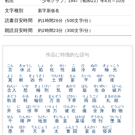
初出
「少年クラブ」1947（昭和22）年4月～10月
文字種別
新字新仮名
読書目安時間
約1時間26分（500文字/分）
朗読目安時間
約2時間23分（300文字/分）
作品に特徴的な語句
ごん
きゅうし
しょ
か
せい
ご
ひ
ぬの
きょっこう
言
休止
処
化
性
越
冷
布
極光
よく
た
きょうさく
つちけむ
えん
たいら
ゆか
のち
翼
耐
凶作
土煙
宴
平
床
後
ねんい
いか
きょくけい
け
あかり
ばん
せいめい
はへん
念入
怒
極刑
気
燈
版
生命
破片
きどう
かる
わぎ
まんぞう
げかい
りょうごく
まるかがみ
軌道
軽
輪切
万造
下界
両国
丸鏡
い
に
ばいりつ
いりょく
けんざい
ぎ
ぜんしん
どうぶつ
井
似
倍率
偉力
健在
儀
全身
動物
せん
たんせい
ちけい
すいちょく
はかば
ぞうかん
ついらく
千
嘆声
地形
垂直
墓場
増刊
墜落
すみ
ほか
てんじょう
ふと
ふんとう
えんかい
ねどこ
墨
外
天井
太
奮闘
宴会
寝床