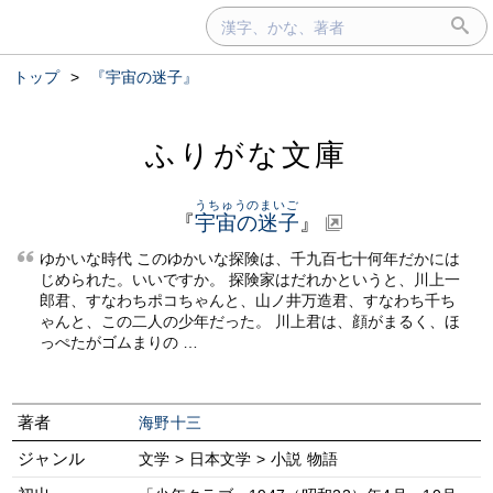
トップ
>
『宇宙の迷子』
ふりがな文庫
うちゅうのまいご
『
宇宙の迷子
』
ゆかいな時代 このゆかいな探険は、千九百七十何年だかには
じめられた。いいですか。 探険家はだれかというと、川上一
郎君、すなわちポコちゃんと、山ノ井万造君、すなわち千ち
ゃんと、この二人の少年だった。 川上君は、顔がまるく、ほ
っぺたがゴムまりの …
著者
海野十三
ジャンル
文学 > 日本文学 > 小説 物語