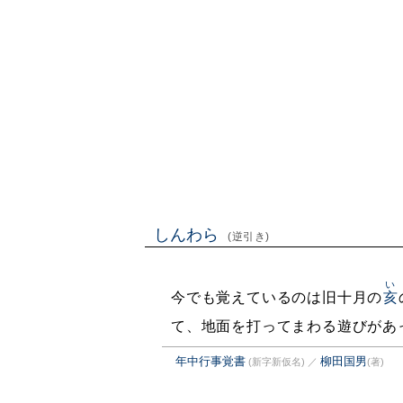
しんわら
(逆引き)
い
今でも覚えているのは旧十月の
亥
て、地面を打ってまわる遊びがあ
年中行事覚書
柳田国男
(新字新仮名)
／
(著)