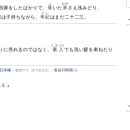
ふ
かや
別家をしたばかりで、
葺
いた
茅
さえ浅みどり、
とし
房は子持ちながら、
年紀
はまだ二十二三。
しろうと
りに売れるのではなく、
素人
でも洗い髪を束ねたり
聞日本橋・その一）
長谷川時雨
(新字新仮名)
／
(著)
見る