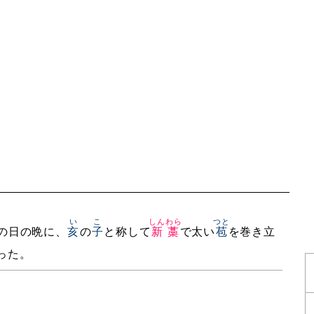
い
こ
しんわら
つと
の日の晩に、
亥
の
子
と称して
新藁
で太い
苞
を巻き立
った。