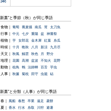
“新藁”と季節（秋）が同じ季語
食物｜
葡萄
蕎麦掻
南瓜
茸
太刀魚
行事｜
中元
七夕
重陽
盆
神嘗祭
植物｜
芋
女郎花
金木犀
紅葉
糸瓜
時候｜
十月
晩秋
八月
新涼
九月尽
天文｜
秋風
鰯雲
秋色
月
野分
地理｜
花園
高潮
盆波
不知火
花野
動物｜
椋鳥
鵯
法師蝉
百舌
芋虫
人事｜
秋簾
菊枕
田守
虫籠
砧
“新藁”と分類（人事）が同じ季語
春｜
風船
春愁
卒業
遠足
菱餅
夏｜
香水
行水
糸取
川狩
避暑