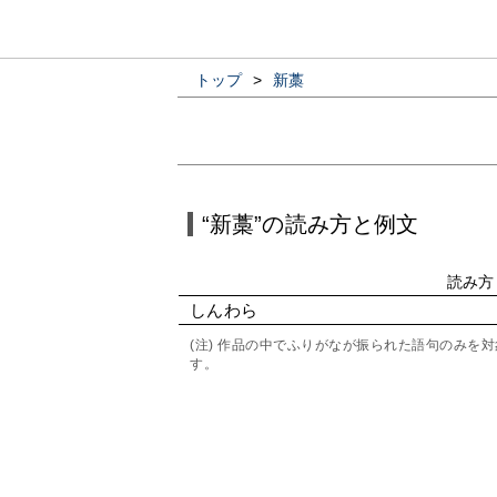
トップ
>
新藁
“新藁”の読み方と例文
読み方
しんわら
(注) 作品の中でふりがなが振られた語句のみ
す。