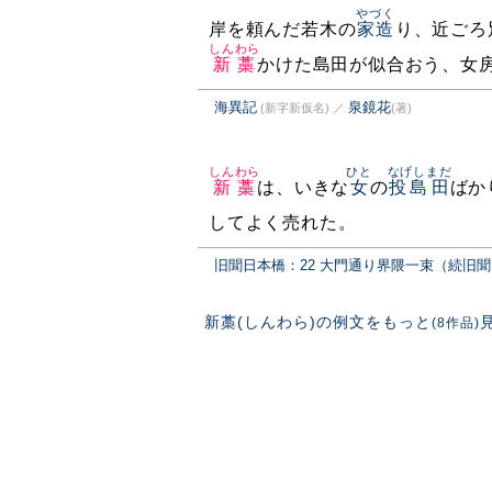
やづく
岸を頼んだ若木の
家造
り、近ごろ
しんわら
新藁
かけた島田が似合おう、女
海異記
泉鏡花
(新字新仮名)
／
(著)
しんわら
ひと
なげしまだ
新藁
は、いきな
女
の
投島田
ばか
してよく売れた。
旧聞日本橋：22 大門通り界隈一束（続旧
新藁(しんわら)の例文をもっと
(8作品)