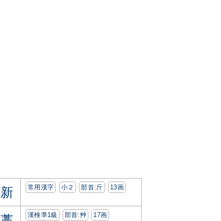
常用漢字
小２
部首:⽄
13画
新
漢検準1級
部首:⾋
17画
藁