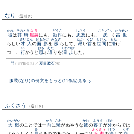
なり
(逆引き)
かれ
そのとき
なり
どうさ
しさう
こと／″＼
たうせい
彼
は
其時
服裝
にも、
動作
にも、
思想
にも、
悉
く
當世
さいじん
おもかげ
みなぎ
たか
くび
せけん
もた
らしい
才人
の
面影
を
漲
らして、
昂
い
首
を
世間
に
擡
げ
い
おも
あた
くわつぽ
つゝ、
行
かうと
思
ふ
邊
りを
濶歩
した。
門
夏目漱石
(旧字旧仮名)
／
(著)
服裝(なり)の例文をもっと
見る
(11作品)
ふくさう
(逆引き)
たいがい
かう
さわ
かれ
ようす
ほか
大概
のことでは一
向
に
騷
がぬやうな
彼
の
容子
が
外
からでは
み
ふくさう
けつ
くず
さうらしくも
見
えるのであつた。も一つは
服裝
を
決
して
崩