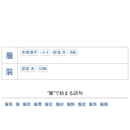
常用漢字
小３
部首:⽉
8画
服
部首:⾐
13画
裝
“服”で始まる語句
服装
服
服部
服膺
服従
服紗
服飾
服從
服喪
服織