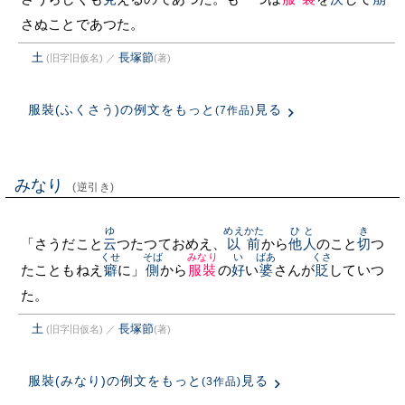
さぬことであつた。
土
長塚節
(旧字旧仮名)
／
(著)
服裝(ふくさう)の例文をもっと
見る
(7作品)
みなり
(逆引き)
ゆ
めえかた
ひと
き
「さうだこと
云
つたつておめえ、
以前
から
他人
のこと
切
つ
くせ
そば
みなり
い
ばあ
くさ
たこともねえ
癖
に」
側
から
服裝
の
好
い
婆
さんが
貶
していつ
た。
土
長塚節
(旧字旧仮名)
／
(著)
服裝(みなり)の例文をもっと
見る
(3作品)