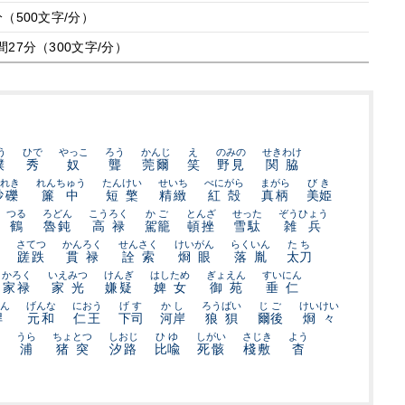
分（500文字/分）
間27分（300文字/分）
う
ひで
やっこ
ろう
かんじ
え
のみの
せきわけ
撲
秀
奴
聾
莞爾
笑
野見
関脇
れき
れんちゅう
たんけい
せいち
べにがら
まがら
びき
砂礫
簾中
短檠
精緻
紅殻
真柄
美姫
つる
ろどん
こうろく
かご
とんざ
せった
ぞうひょう
鶴
魯鈍
高禄
駕籠
頓挫
雪駄
雑兵
さてつ
かんろく
せんさく
けいがん
らくいん
たち
蹉跌
貫禄
詮索
烱眼
落胤
太刀
かろく
いえみつ
けんぎ
はしため
ぎょえん
すいにん
家禄
家光
嫌疑
婢女
御苑
垂仁
ん
げんな
におう
げす
かし
ろうばい
じご
けいけい
悍
元和
仁王
下司
河岸
狼狽
爾後
烱々
うら
ちょとつ
しおじ
ひゆ
しがい
さじき
よう
浦
猪突
汐路
比喩
死骸
棧敷
杳