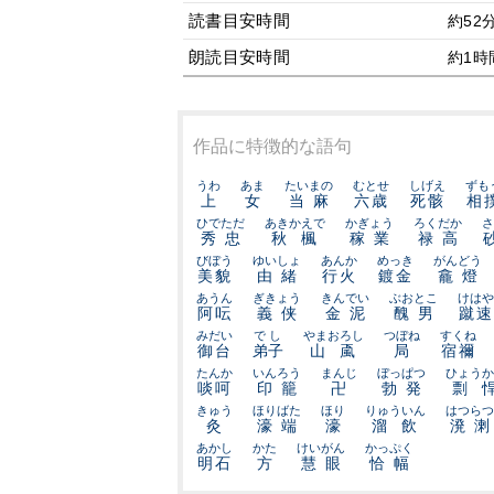
読書目安時間
約52
朗読目安時間
約1時
作品に特徴的な語句
うわ
あま
たいまの
むとせ
しげえ
ずも
上
女
当麻
六歳
死骸
相
ひでただ
あきかえで
かぎょう
ろくだか
さ
秀忠
秋楓
稼業
禄高
びぼう
ゆいしょ
あんか
めっき
がんどう
美貌
由緒
行火
鍍金
龕燈
あうん
ぎきょう
きんでい
ぶおとこ
けはや
阿呍
義侠
金泥
醜男
蹴速
みだい
でし
やまおろし
つぼね
すくね
御台
弟子
山颪
局
宿禰
たんか
いんろう
まんじ
ぼっぱつ
ひょうか
啖呵
印籠
卍
勃発
剽
きゅう
ほりばた
ほり
りゅういん
はつらつ
灸
濠端
濠
溜飲
溌溂
あかし
かた
けいがん
かっぷく
明石
方
慧眼
恰幅