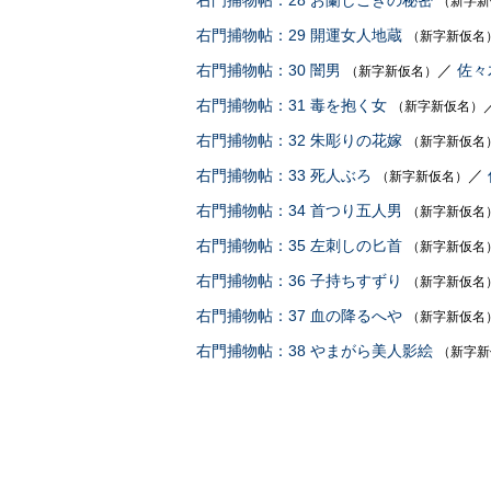
右門捕物帖：28 お蘭しごきの秘密
（新字新
右門捕物帖：29 開運女人地蔵
（新字新仮名
右門捕物帖：30 闇男
／
佐々
（新字新仮名）
右門捕物帖：31 毒を抱く女
（新字新仮名）
右門捕物帖：32 朱彫りの花嫁
（新字新仮名
右門捕物帖：33 死人ぶろ
／
（新字新仮名）
右門捕物帖：34 首つり五人男
（新字新仮名
右門捕物帖：35 左刺しの匕首
（新字新仮名
右門捕物帖：36 子持ちすずり
（新字新仮名
右門捕物帖：37 血の降るへや
（新字新仮名
右門捕物帖：38 やまがら美人影絵
（新字新