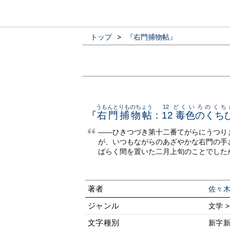
トップ
>
『右門捕物帖』
うもんとりものちょう
12 どくいろのくち
『
右門捕物帖
：
12 毒色のくち
——ひきつづき第十二番てがらにうつり
が、いつもながらのあざやかな右門の手
ばらく間を置いた二月上旬のことでした
著者
佐々
ジャンル
文学 
文字種別
新字