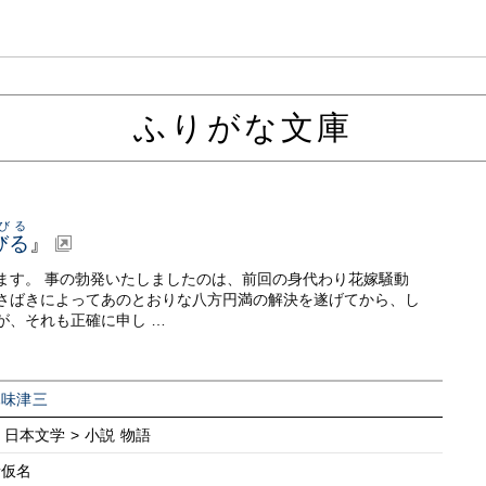
ふりがな文庫
びる
びる
』
ます。 事の勃発いたしましたのは、前回の身代わり花嫁騒動
さばきによってあのとおりな八方円満の解決を遂げてから、し
が、それも正確に申し …
木味津三
> 日本文学 > 小説 物語
新仮名