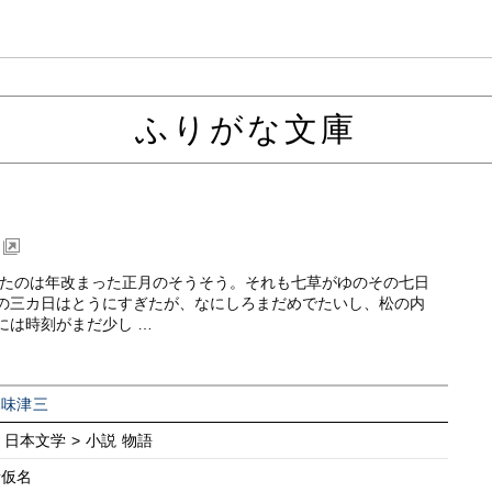
ふりがな文庫
きたのは年改まった正月のそうそう。それも七草がゆのその七日
の三カ日はとうにすぎたが、なにしろまだめでたいし、松の内
には時刻がまだ少し …
木味津三
> 日本文学 > 小説 物語
新仮名