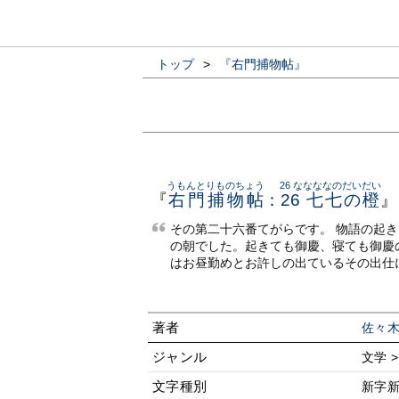
トップ
>
『右門捕物帖』
うもんとりものちょう
26 ななななのだいだい
『
右門捕物帖
：
26 七七の橙
』
その第二十六番てがらです。 物語の起
の朝でした。起きても御慶、寝ても御慶
はお昼勤めとお許しの出ているその出仕
著者
佐々
ジャンル
文学 
文字種別
新字