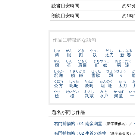
読書目安時間
約52
朗読目安時間
約1時
作品に特徴的な語句
しゃ
がん
どき
やっこ
だち
にいはる
斜
眼
刻
奴
太刀
新春
かん
しん
びもく
まちやっこ
おとこだて
癇
芯
眉目
町奴
男達
しゃか
くさりがま
せった
ひょうひょう
釈迦
鎖鎌
雪駄
飄々
くぼう
しった
たんか
たんのう
たち
公方
叱咜
啖呵
堪能
太刀
やり
だいだい
むさし
みと
かっぱ
い
槍
橙
武蔵
水戸
河童
題名が同じ作品
右門捕物帖：01 南蛮幽霊
／
（新字新仮名）
右門捕物帖：02 生首の進物
（新字新仮名）