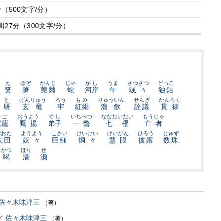
分（500文字/分）
間27分（300文字/分）
え
ほぞ
かんじ
じゃ
がし
うま
さつさつ
どっこ
笑
臍
莞爾
蛇
河岸
午
颯々
独鈷
と
げんりゅう
ろう
もみ
りゅういん
せんぎ
かんろく
研
玄竜
牢
紅絹
溜飲
詮議
貫禄
かご
おうよう
でし
いちべつ
ななだいだい
もうじゃ
駕籠
鷹揚
弟子
一瞥
七橙
亡者
おおた
ようよう
こさい
けいけい
けいがん
ひろう
じゅず
太田
妖々
巨細
烱々
慧眼
披露
数珠
っかつ
ほり
せ
一喝
濠
瀬
佐々木味津三
（著）
／
佐々木味津三
（著）