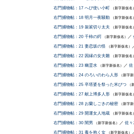
右門捕物帖：17 へび使い小町
（新字新仮名
右門捕物帖：18 明月一夜騒動
（新字新仮名
右門捕物帖：19 袈裟切り太夫
（新字新仮名
右門捕物帖：20 千柿の鍔
／
（新字新仮名）
右門捕物帖：21 妻恋坂の怪
（新字新仮名）
右門捕物帖：22 因縁の女夫雛
（新字新仮名
右門捕物帖：23 幽霊水
／
佐
（新字新仮名）
右門捕物帖：24 のろいのわら人形
（新字新
右門捕物帖：25 卒塔婆を祭った米びつ
（
右門捕物帖：27 献上博多人形
（新字新仮名
右門捕物帖：28 お蘭しごきの秘密
（新字新
右門捕物帖：29 開運女人地蔵
（新字新仮名
右門捕物帖：30 闇男
／
佐々
（新字新仮名）
右門捕物帖：31 毒を抱く女
（新字新仮名）