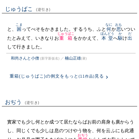
じゅうばこ
(逆引き)
こま
なに
おも
と、
困
ってべそをかきました。するうち、ふと
何
か
思
いつい
じゅうばこ
ほんどう
か
だ
たとみえて、いきなりお
重箱
をかかえて、
本堂
へ
駆
け
出
して行きました。
和尚さんと小僧
楠山正雄
(新字新仮名)
／
(著)
重箱(じゅうばこ)の例文をもっと
見る
(11作品)
おぢう
(逆引き)
實家でも少し何とか成つて居たならばお前の肩身も廣からう
し、同じくでも少しは息のつけやう物を、何を云ふにも此通
おぢう