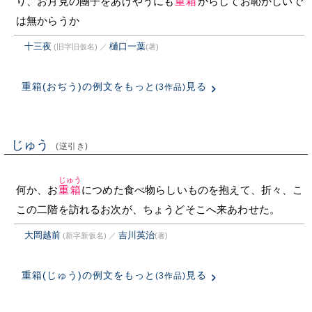
り、お月見の團子をあげやうにも
重箱
からしてお恥かしいで
は無からうか
十三夜
樋口一葉
(旧字旧仮名)
／
(著)
重箱(おぢう)の例文をもっと
見る
(3作品)
じゅう
(逆引き)
じゅう
何か、お
重箱
につめた食べ物らしいものを抱えて、折々、こ
この二階を訪れるお次が、ちょうどそこへ来あわせた。
大岡越前
吉川英治
(新字新仮名)
／
(著)
重箱(じゅう)の例文をもっと
見る
(3作品)