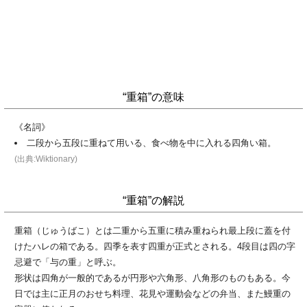
“重箱”の意味
《名詞》
二段から五段に重ねて用いる、食べ物を中に入れる四角い箱。
(出典:Wiktionary)
“重箱”の解説
重箱（じゅうばこ）とは二重から五重に積み重ねられ最上段に蓋を付
けたハレの箱である。四季を表す四重が正式とされる。4段目は四の字
忌避で「与の重」と呼ぶ。
形状は四角が一般的であるが円形や六角形、八角形のものもある。今
日では主に正月のおせち料理、花見や運動会などの弁当、また鰻重の