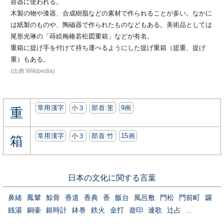
容器に使われる。
木製の物や漆器、合成樹脂などの素材で作られることが多い。なかに
は紙製のものや、陶磁器で作られたものなどもある。美術品としては
尾形光琳の「蒔絵梅椿若松図重箱」などが有名。
重箱に提げ手を付けて持ち運べるようにした提げ重箱（提重、提げ
重）もある。
(出典:Wikipedia)
常用漢字
小３
部首:⾥
9画
重
常用漢字
小３
部首:⽵
15画
箱
日本の文化に関する言葉
鼻緒
鳳輦
鯨骨
香道
香典
香
飯台
風呂敷
門松
門前町
鑼
銭湯
銅壷
銀時計
鉢巻
鉄火
金打
遊印
連歌
辻占
...