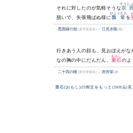
そうじ
それに対したのが気軽そうな
宗
ひょうたん
脱いで、矢張飛ばぬ様に
瓢箪
を
悪因縁の怨
江見水蔭
(新字新仮名)
／
(著)
行きあう人の顔も、見おぼえがな
おもし
なの胸の中にだんだん、
重石
のよ
二十四の瞳
壺井栄
(新字新仮名)
／
(著)
重石(おもし)の例文をもっと
見
(39作品)