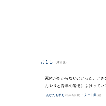
おもし
(逆引き)
死体があがらないといった、けさ
んやりと青年の追憶にふけってい
あなたも私も
久生十蘭
(新字新仮名)
／
(著)