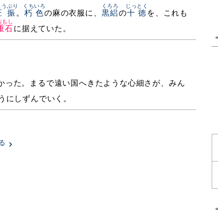
ょうぶり
くちいろ
くろろ
じっとく
匠振
。
朽色
の麻の衣服に、
黒絽
の
十徳
を、これも
おもし
重石
に据えていた。
かった。まるで遠い国へきたような心細さが、みん
うにしずんでいく。
る