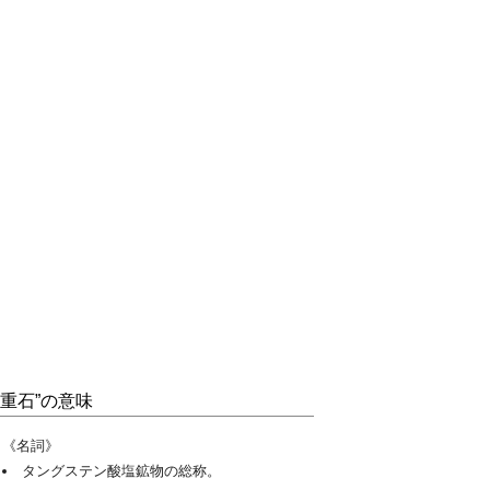
“重石”の意味
《名詞》
タングステン酸塩鉱物の総称。