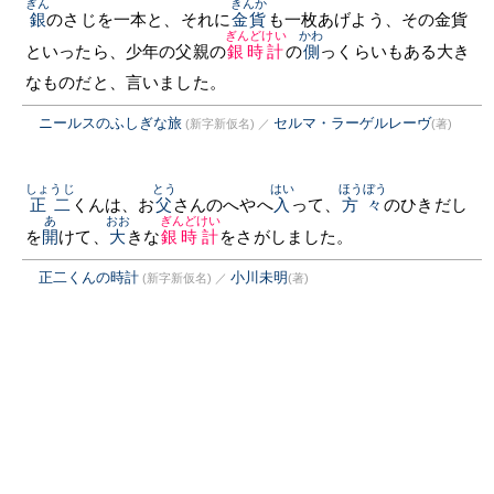
ぎん
きんか
銀
のさじを一本と、それに
金貨
も一枚あげよう、その金貨
ぎんどけい
かわ
といったら、少年の父親の
銀時計
の
側
っくらいもある大き
なものだと、言いました。
ニールスのふしぎな旅
セルマ・ラーゲルレーヴ
(新字新仮名)
／
(著)
しょうじ
とう
はい
ほうぼう
正二
くんは、お
父
さんのへやへ
入
って、
方々
のひきだし
あ
おお
ぎんどけい
を
開
けて、
大
きな
銀時計
をさがしました。
正二くんの時計
小川未明
(新字新仮名)
／
(著)