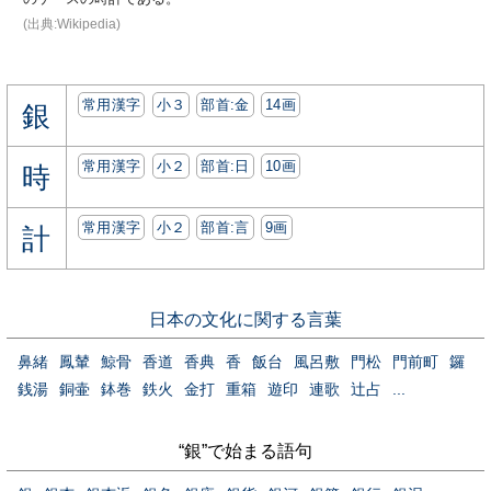
(出典:Wikipedia)
常用漢字
小３
部首:⾦
14画
銀
常用漢字
小２
部首:⽇
10画
時
常用漢字
小２
部首:⾔
9画
計
日本の文化に関する言葉
鼻緒
鳳輦
鯨骨
香道
香典
香
飯台
風呂敷
門松
門前町
鑼
銭湯
銅壷
鉢巻
鉄火
金打
重箱
遊印
連歌
辻占
...
“銀”で始まる語句