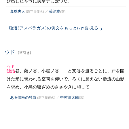
ひ出したやうに美奈子に云つた。
真珠夫人
菊池寛
(新字旧仮名)
／
(著)
独活(アスパラガス)の例文をもっと
見る
(2作品)
ウド
(逆引き)
ウド
独活
谷、蔭ノ谷、小屋ノ谷……と支谷を渡るごとに、戸を開
けた形に現われる空間を仰いで、ろくに見えない源流の山影
を求め、小鳥の寝ざめのささやきに和して
ある偃松の独白
中村清太郎
(新字新仮名)
／
(著)