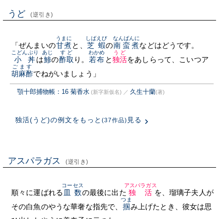
うど
(逆引き)
うまに
しばえび
なんばんに
「ぜんまいの
甘煮
と、
芝蝦
の
南蛮煮
などはどうです。
こどんぶり
あじ
すど
わかめ
うど
小丼
は
鯵
の
酢取
り。
若布
と
独活
をあしらって、こいつア
ごます
胡麻酢
でねがいましょう」
顎十郎捕物帳：16 菊香水
久生十蘭
(新字新仮名)
／
(著)
独活(うど)の例文をもっと
見る
(37作品)
アスパラガス
(逆引き)
コーセス
アスパラガス
順々に運ばれる
皿数
の最後に出た
独活
を、瑠璃子夫人が
つま
その白魚のやうな華奢な指先で、
掴
み上げたとき、彼女は思