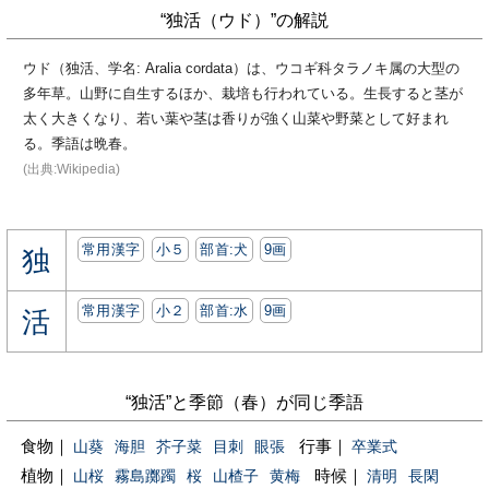
“独活（ウド）”の解説
ウド（独活、学名: Aralia cordata）は、ウコギ科タラノキ属の大型の
多年草。山野に自生するほか、栽培も行われている。生長すると茎が
太く大きくなり、若い葉や茎は香りが強く山菜や野菜として好まれ
る。季語は晩春。
(出典:Wikipedia)
常用漢字
小５
部首:⽝
9画
独
常用漢字
小２
部首:⽔
9画
活
“独活”と季節（春）が同じ季語
食物｜
行事｜
山葵
海胆
芥子菜
目刺
眼張
卒業式
植物｜
時候｜
山桜
霧島躑躅
桜
山楂子
黄梅
清明
長閑