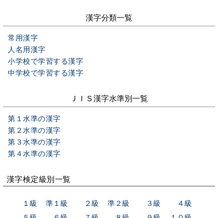
漢字分類一覧
常用漢字
人名用漢字
小学校で学習する漢字
中学校で学習する漢字
ＪＩＳ漢字水準別一覧
第１水準の漢字
第２水準の漢字
第３水準の漢字
第４水準の漢字
漢字検定級別一覧
１級
準１級
２級
準２級
３級
４級
５級
６級
７級
８級
９級
１０級