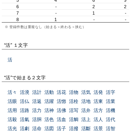
5
4
6
9
6
-
2
2
7
-
1
-
8
1
-
-
※ 登録件数は重複なし（始まる＞終わる＞挟む）
“活” １文字
活
“活”で始まる２文字
活々
活溌
活計
活動
活花
活物
活気
活発
活字
活眼
活仏
活返
活躍
活惚
活栓
活地
活東
活業
活用
活路
活力
活神
活佛
活写
活弁
活方
活機
活殺
活氣
活胴
活色
活血
活鯛
活上
活人
活代
活光
活劇
活命
活図
活子
活撥
活斷
活景
活智