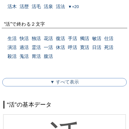
活木
活歴
活毛
活泉
活法
▼+20
“活”で終わる２文字
生活
快活
独活
花活
復活
手活
獨活
敏活
仕活
演活
過活
霊活
一活
休活
呼活
寛活
日活
死活
殺活
羗活
胃活
腹活
▼ すべて表示
“活”の基本データ