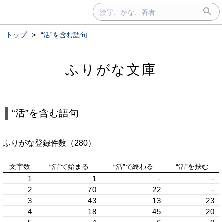
トップ
>
“活”を含む語句
ふりがな文庫
“活”を含む語句
ふりがな登録件数（280）
文字数
“活”で始まる
“活”で終わる
“活”を挟む
1
1
-
-
2
70
22
-
3
43
13
23
4
18
45
20