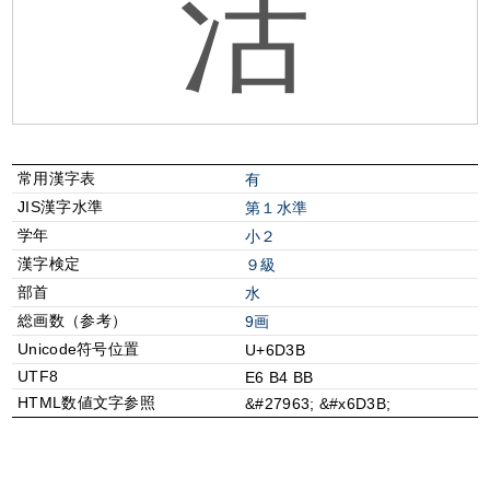
活
常用漢字表
有
JIS漢字水準
第１水準
学年
小２
漢字検定
９級
部首
⽔
総画数（参考）
9画
Unicode符号位置
U+6D3B
UTF8
E6 B4 BB
HTML数値文字参照
&#27963; &#x6D3B;