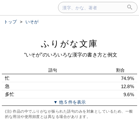
トップ
>
いそが
ふりがな文庫
“いそが”のいろいろな漢字の書き方と例文
語句
割合
忙
74.9%
急
12.8%
多忙
9.6%
▼ 他 5 件を表示
(注) 作品の中でふりがなが振られた語句のみを対象としているため、一般
的な用法や使用頻度とは異なる場合があります。