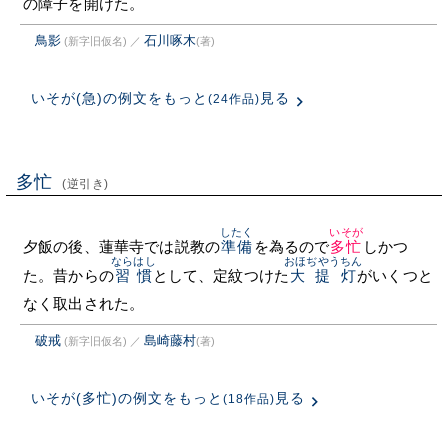
の障子を開けた。
鳥影
石川啄木
(新字旧仮名)
／
(著)
いそが(急)の例文をもっと
見る
(24作品)
多忙
(逆引き)
したく
いそが
夕飯の後、蓮華寺では説教の
準備
を為るので
多忙
しかつ
ならはし
おほぢやうちん
た。昔からの
習慣
として、定紋つけた
大提灯
がいくつと
なく取出された。
破戒
島崎藤村
(新字旧仮名)
／
(著)
いそが(多忙)の例文をもっと
見る
(18作品)