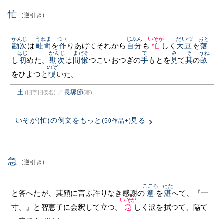
忙
(逆引き)
かんじ
うねま
つく
じぶん
いそが
だいづ
おと
勘次
は
畦間
を
作
りあげてそれから
自分
も
忙
しく
大豆
を
落
はじ
かんじ
まだる
て
み
そ
うね
し
初
めた。
勘次
は
間懶
つこいおつぎの
手
もとを
見
て
其
の
畝
のぞ
をひよつと
覗
いた。
土
長塚節
(旧字旧仮名)
／
(著)
いそが(忙)の例文をもっと
見る
(50作品+)
急
(逆引き)
こころ
たた
と答へたが、其顔に言ふ許りなき感謝の
意
を
湛
へて、『一
いそが
寸。』と智恵子に会釈して立つ。
急
しく涙を拭つて、隔て