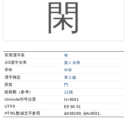
閑
常用漢字表
有
JIS漢字水準
第１水準
学年
中学
漢字検定
準２級
部首
⾨
総画数（参考）
12画
Unicode符号位置
U+9591
UTF8
E9 96 91
HTML数値文字参照
&#38289; &#x9591;