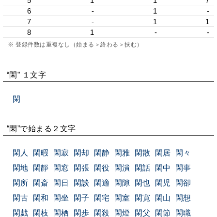
5
1
1
7
6
-
1
-
7
-
1
1
8
1
-
-
※ 登録件数は重複なし（始まる＞終わる＞挟む）
“閑” １文字
閑
“閑”で始まる２文字
閑人
閑暇
閑寂
閑却
閑静
閑雅
閑散
閑居
閑々
閑地
閑靜
閑窓
閑張
閑役
閑潰
閑話
閑中
閑事
閑所
閑斎
閑日
閑談
閑適
閑隙
閑也
閑児
閑卻
閑古
閑和
閑坐
閑子
閑宅
閑室
閑寛
閑山
閑想
閑戯
閑枝
閑栖
閑歩
閑殺
閑燈
閑父
閑節
閑職