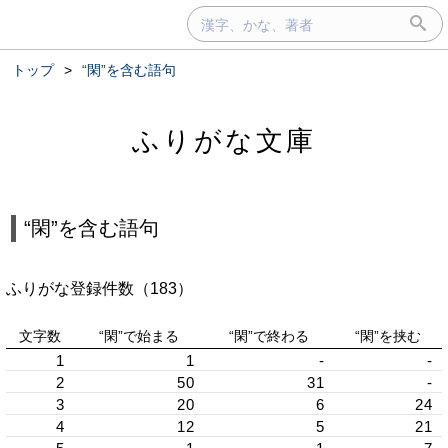
トップ
>
“閑”を含む語句
ふりがな文庫
“閑”を含む語句
ふりがな登録件数（183）
文字数
“閑”で始まる
“閑”で終わる
“閑”を挟む
1
1
-
-
2
50
31
-
3
20
6
24
4
12
5
21