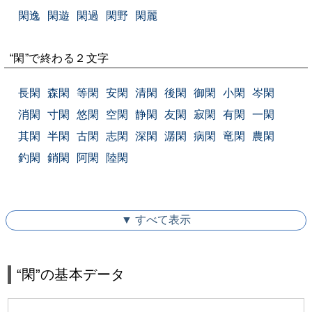
閑逸
閑遊
閑過
閑野
閑麗
“閑”で終わる２文字
長閑
森閑
等閑
安閑
清閑
後閑
御閑
小閑
岑閑
消閑
寸閑
悠閑
空閑
静閑
友閑
寂閑
有閑
一閑
其閑
半閑
古閑
志閑
深閑
潺閑
病閑
竜閑
農閑
釣閑
銷閑
阿閑
陸閑
▼ すべて表示
“閑”の基本データ